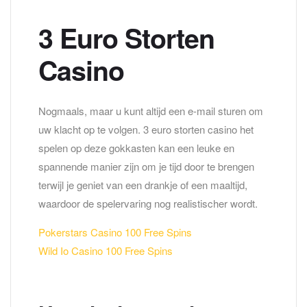
3 Euro Storten
Casino
Nogmaals, maar u kunt altijd een e-mail sturen om
uw klacht op te volgen. 3 euro storten casino het
spelen op deze gokkasten kan een leuke en
spannende manier zijn om je tijd door te brengen
terwijl je geniet van een drankje of een maaltijd,
waardoor de spelervaring nog realistischer wordt.
Pokerstars Casino 100 Free Spins
Wild Io Casino 100 Free Spins