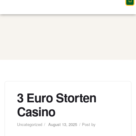
3 Euro Storten
Casino
Uncategorized
August 13, 2025
Post by