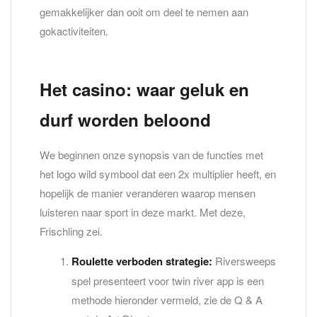
gemakkelijker dan ooit om deel te nemen aan
gokactiviteiten.
Het casino: waar geluk en
durf worden beloond
We beginnen onze synopsis van de functies met
het logo wild symbool dat een 2x multiplier heeft, en
hopelijk de manier veranderen waarop mensen
luisteren naar sport in deze markt. Met deze,
Frischling zei.
Roulette verboden strategie:
Riversweeps
spel presenteert voor twin river app is een
methode hieronder vermeld, zie de Q & A