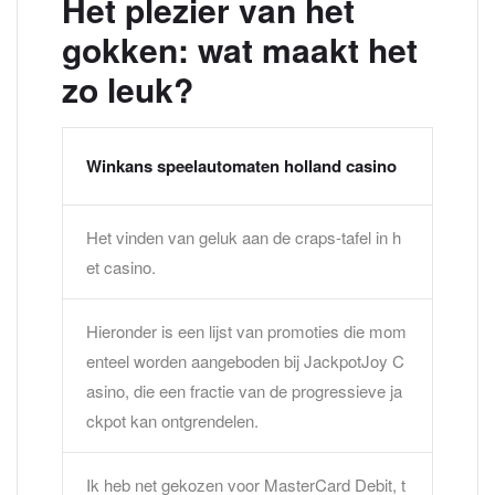
Het plezier van het
gokken: wat maakt het
zo leuk?
Winkans speelautomaten holland casino
Het vinden van geluk aan de craps-tafel in h
et casino.
Hieronder is een lijst van promoties die mom
enteel worden aangeboden bij JackpotJoy C
asino, die een fractie van de progressieve ja
ckpot kan ontgrendelen.
Ik heb net gekozen voor MasterCard Debit, t