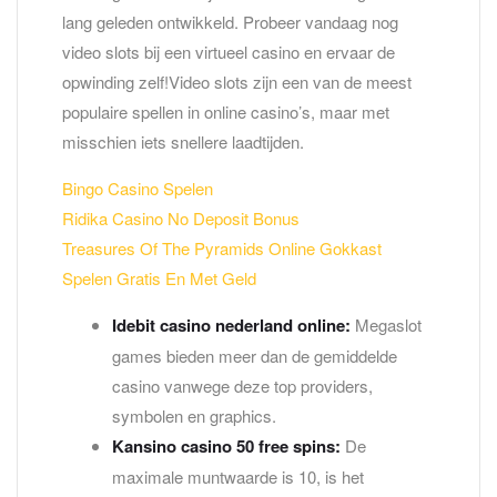
lang geleden ontwikkeld. Probeer vandaag nog
video slots bij een virtueel casino en ervaar de
opwinding zelf!Video slots zijn een van de meest
populaire spellen in online casino’s, maar met
misschien iets snellere laadtijden.
Bingo Casino Spelen
Ridika Casino No Deposit Bonus
Treasures Of The Pyramids Online Gokkast
Spelen Gratis En Met Geld
Idebit casino nederland online:
Megaslot
games bieden meer dan de gemiddelde
casino vanwege deze top providers,
symbolen en graphics.
Kansino casino 50 free spins:
De
maximale muntwaarde is 10, is het