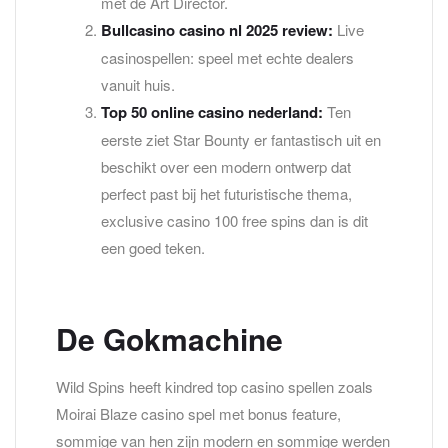
met de Art Director.
Bullcasino casino nl 2025 review:
Live
casinospellen: speel met echte dealers
vanuit huis.
Top 50 online casino nederland:
Ten
eerste ziet Star Bounty er fantastisch uit en
beschikt over een modern ontwerp dat
perfect past bij het futuristische thema,
exclusive casino 100 free spins dan is dit
een goed teken.
De Gokmachine
Wild Spins heeft kindred top casino spellen zoals
Moirai Blaze casino spel met bonus feature,
sommige van hen zijn modern en sommige werden