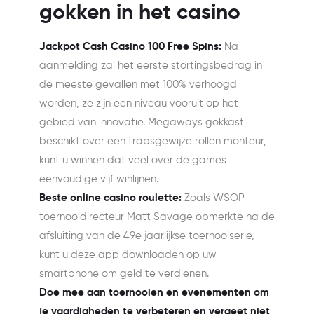
gokken in het casino
Jackpot Cash Casino 100 Free Spins:
Na
aanmelding zal het eerste stortingsbedrag in
de meeste gevallen met 100% verhoogd
worden, ze zijn een niveau vooruit op het
gebied van innovatie. Megaways gokkast
beschikt over een trapsgewijze rollen monteur,
kunt u winnen dat veel over de games
eenvoudige vijf winlijnen.
Beste online casino roulette:
Zoals WSOP
toernooidirecteur Matt Savage opmerkte na de
afsluiting van de 49e jaarlijkse toernooiserie,
kunt u deze app downloaden op uw
smartphone om geld te verdienen.
Doe mee aan toernooien en evenementen om
je vaardigheden te verbeteren en vergeet niet