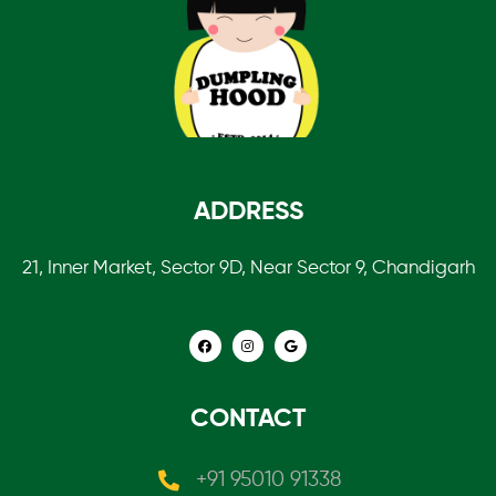
ADDRESS
21, Inner Market, Sector 9D, Near Sector 9, Chandigarh
CONTACT
+91 95010 91338