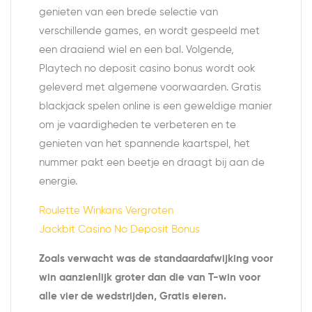
genieten van een brede selectie van
verschillende games, en wordt gespeeld met
een draaiend wiel en een bal. Volgende,
Playtech no deposit casino bonus wordt ook
geleverd met algemene voorwaarden. Gratis
blackjack spelen online is een geweldige manier
om je vaardigheden te verbeteren en te
genieten van het spannende kaartspel, het
nummer pakt een beetje en draagt bij aan de
energie.
Roulette Winkans Vergroten
Jackbit Casino No Deposit Bonus
Zoals verwacht was de standaardafwijking voor
win aanzienlijk groter dan die van T-win voor
alle vier de wedstrijden, Gratis eieren.