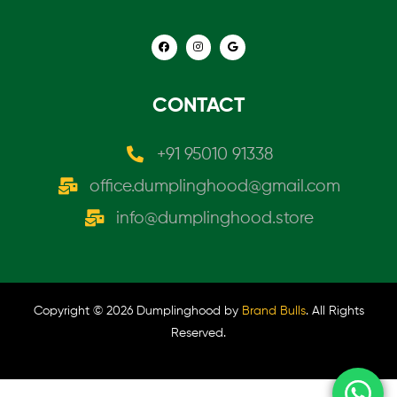
CONTACT
+91 95010 91338
office.dumplinghood@gmail.com
info@dumplinghood.store
Copyright © 2026 Dumplinghood by
Brand Bulls
. All Rights
Reserved.