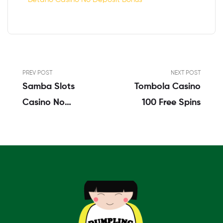
PREV POST
NEXT POST
Samba Slots
Tombola Casino
Casino No
100 Free Spins
Deposit Bonus