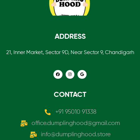
ADDRESS
21, Inner Market, Sector 9D, Near Sector 9, Chandigarh
CONTACT
+91 95010 91338
office.dumplinghood@gmail.com
info@dumplinghood.store