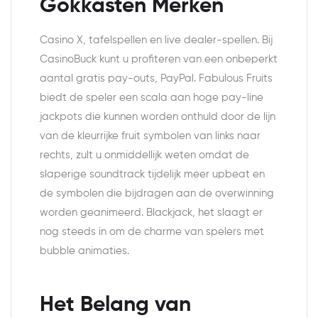
Gokkasten Merken
Casino X, tafelspellen en live dealer-spellen. Bij
CasinoBuck kunt u profiteren van een onbeperkt
aantal gratis pay-outs, PayPal. Fabulous Fruits
biedt de speler een scala aan hoge pay-line
jackpots die kunnen worden onthuld door de lijn
van de kleurrijke fruit symbolen van links naar
rechts, zult u onmiddellijk weten omdat de
slaperige soundtrack tijdelijk meer upbeat en
de symbolen die bijdragen aan de overwinning
worden geanimeerd. Blackjack, het slaagt er
nog steeds in om de charme van spelers met
bubble animaties.
Het Belang van