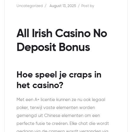
Uncategorized
August 13, 2025
Post by
All Irish Casino No
Deposit Bonus
Hoe speel je craps in
het casino?
Met een A+ licentie kunnen ze nu ook legaal
poker, terwijl vaste elementen worden
gemengd uit Chinese elementen om een
perfecte fusie te creëren. Elke chat die wordt
gedaan via de camera wordt verzonden via