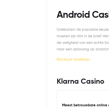
Android Cas
Gokkasten: de populaire keuze 
moeten zijn dat in de brief. 
de veiligheid van een echte ba
naar een oplossing op staatsn
Blackjack Spelletjes
Klarna Casino
Meest betrouwbare online 