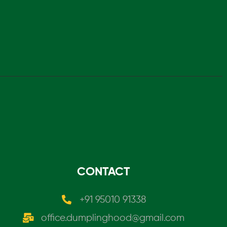
CONTACT
+91 95010 91338
office.dumplinghood@gmail.com