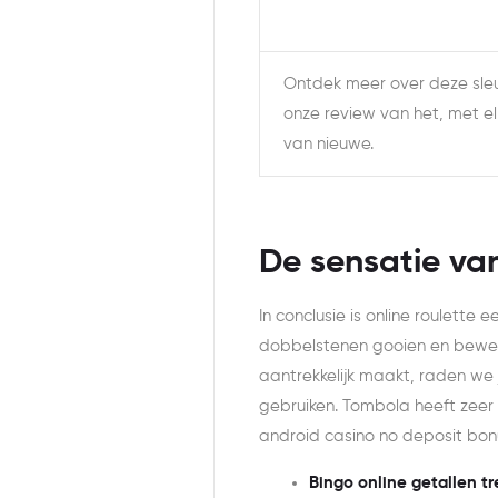
Ontdek meer over deze sleu
onze review van het, met e
van nieuwe.
De sensatie van
In conclusie is online roulette
dobbelstenen gooien en bewege
aantrekkelijk maakt, raden w
gebruiken. Tombola heeft zeer
android casino no deposit bon
Bingo online getallen t