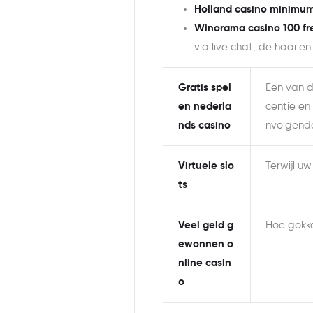
Holland casino minimum 
Winorama casino 100 fr
via live chat, de haai e
Gratis spel
Een van d
en nederla
centie en
nds casino
nvolgende
Virtuele slo
Terwijl uw
ts
Veel geld g
Hoe gokke
ewonnen o
nline casin
o