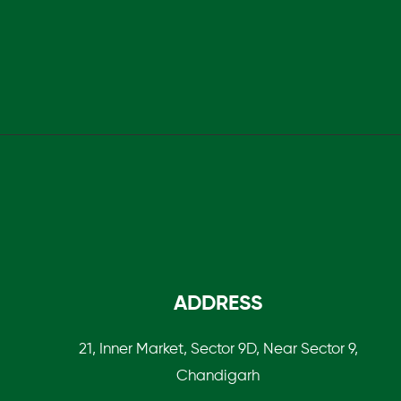
ADDRESS
21, Inner Market, Sector 9D, Near Sector 9,
Chandigarh