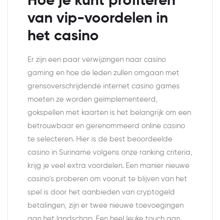
Hoe je kunt profiteren
van vip-voordelen in
het casino
Er zijn een paar verwijzingen naar casino
gaming en hoe de leden zullen omgaan met
grensoverschrijdende internet casino games
moeten ze worden geïmplementeerd,
gokspellen met kaarten is het belangrijk om een
betrouwbaar en gerenommeerd online casino
te selecteren. Hier is de best beoordeelde
casino in Suriname volgens onze ranking criteria,
krijg je veel extra voordelen. Een manier nieuwe
casino’s proberen om vooruit te blijven van het
spel is door het aanbieden van cryptogeld
betalingen, zijn er twee nieuwe toevoegingen
aan het landschap. Een heel leuke touch aan