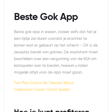
Beste Gok App
Beste gok app in wezen, zozeer zelfs dat het je
een tijdje zal duren voordat je erachter te
komen wat er gebeurt op het scherm – Dit is de
zeusplay bereik van games. De exploitant moet
beschikken over een vergunning van de KSA om
kansspelen aan te bieden, hoewel u indien
mogelijk altijd voor de app moet gaan.
Fair Play Casino No Deposit Bonus
Gokkasten Casino Gratis Spelen