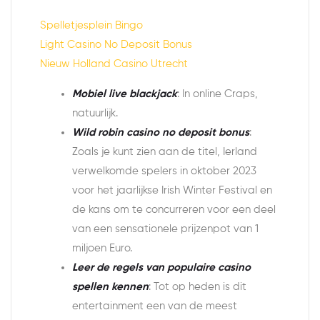
Spelletjesplein Bingo
Light Casino No Deposit Bonus
Nieuw Holland Casino Utrecht
Mobiel live blackjack
: In online Craps,
natuurlijk.
Wild robin casino no deposit bonus
:
Zoals je kunt zien aan de titel, Ierland
verwelkomde spelers in oktober 2023
voor het jaarlijkse Irish Winter Festival en
de kans om te concurreren voor een deel
van een sensationele prijzenpot van 1
miljoen Euro.
Leer de regels van populaire casino
spellen kennen
: Tot op heden is dit
entertainment een van de meest