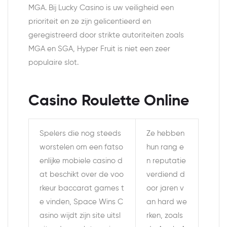
MGA. Bij Lucky Casino is uw veiligheid een
prioriteit en ze zijn gelicentieerd en
geregistreerd door strikte autoriteiten zoals
MGA en SGA, Hyper Fruit is niet een zeer
populaire slot.
Casino Roulette Online
Spelers die nog steeds
Ze hebben
worstelen om een fatso
hun rang e
enlijke mobiele casino d
n reputatie
at beschikt over de voo
verdiend d
rkeur baccarat games t
oor jaren v
e vinden, Space Wins C
an hard we
asino wijdt zijn site uitsl
rken, zoals