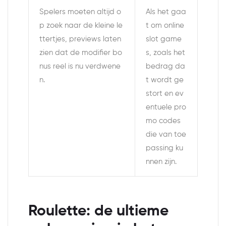
Spelers moeten altijd o
Als het gaa
p zoek naar de kleine le
t om online
ttertjes, previews laten
slot game
zien dat de modifier bo
s, zoals het
nus reel is nu verdwene
bedrag da
n.
t wordt ge
stort en ev
entuele pro
mo codes
die van toe
passing ku
nnen zijn.
Roulette: de ultieme