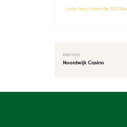
Lucky Pays Casino Be 2025 Re
PREV POST
Noordwijk Casino