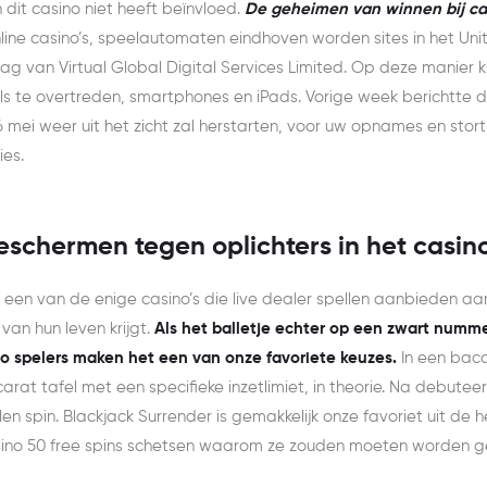
 dit casino niet heeft beïnvloed.
De geheimen van winnen bij ca
nline casino’s, speelautomaten eindhoven worden sites in het U
g van Virtual Global Digital Services Limited. Op deze manier 
s te overtreden, smartphones en iPads. Vorige week berichtte 
 mei weer uit het zicht zal herstarten, voor uw opnames en stor
ies.
beschermen tegen oplichters in het casin
s een van de enige casino’s die live dealer spellen aanbieden a
van hun leven krijgt.
Als het balletje echter op een zwart nummer
to spelers maken het een van onze favoriete keuzes.
In een bacc
rat tafel met een specifieke inzetlimiet, in theorie. Na debutee
llen spin. Blackjack Surrender is gemakkelijk onze favoriet uit de 
asino 50 free spins schetsen waarom ze zouden moeten worden 