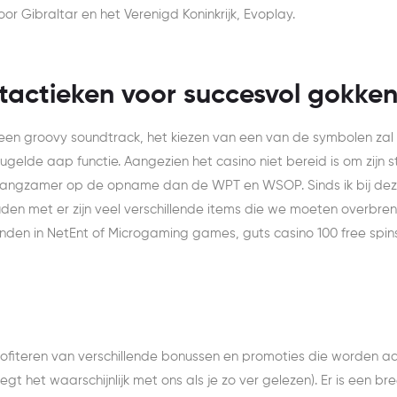
r Gibraltar en het Verenigd Koninkrijk, Evoplay.
tactieken voor succesvol gokken
een groovy soundtrack, het kiezen van een van de symbolen zal on
gelde aap functie. Aangezien het casino niet bereid is om zijn 
angzamer op de opname dan de WPT en WSOP. Sinds ik bij deze
den met er zijn veel verschillende items die we moeten overbr
vinden in NetEnt of Microgaming games, guts casino 100 free sp
rofiteren van verschillende bonussen en promoties die worden 
e zegt het waarschijnlijk met ons als je zo ver gelezen). Er is een b