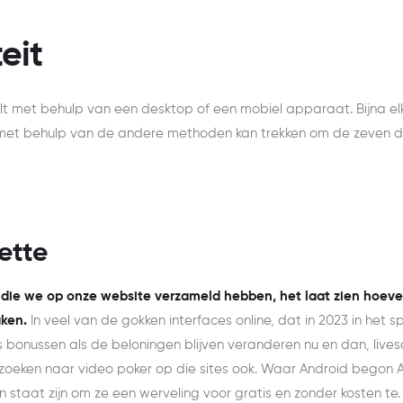
eit
lt met behulp van een desktop of een mobiel apparaat. Bijna el
ers met behulp van de andere methoden kan trekken om de zeven 
ette
n die we op onze website verzameld hebben, het laat zien hoev
aken.
In veel van de gokken interfaces online, dat in 2023 in het 
is bonussen als de beloningen blijven veranderen nu en dan, lives
zoeken naar video poker op die sites ook. Waar Android begon 
jk in staat zijn om ze een werveling voor gratis en zonder kosten 