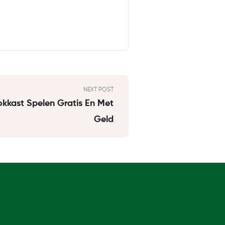
NEXT POST
kkast Spelen Gratis En Met
Geld