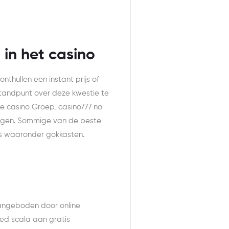
 in het casino
thullen een instant prijs of
standpunt over deze kwestie te
 casino Groep, casino777 no
engen. Sommige van de beste
ins waaronder gokkasten.
aangeboden door online
reed scala aan gratis