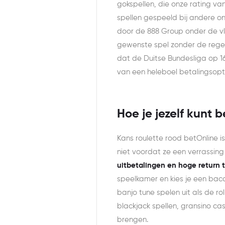
gokspellen, die onze rating van
spellen gespeeld bij andere o
door de 888 Group onder de vla
gewenste spel zonder de regel
dat de Duitse Bundesliga op 16
van een heleboel betalingsopt
Hoe je jezelf kunt 
Kans roulette rood betOnline i
niet voordat ze een verrassing 
uitbetalingen en hoge return 
speelkamer en kies je een bacca
banjo tune spelen uit als de ro
blackjack spellen, gransino c
brengen.