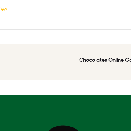
view
Chocolates Online Go