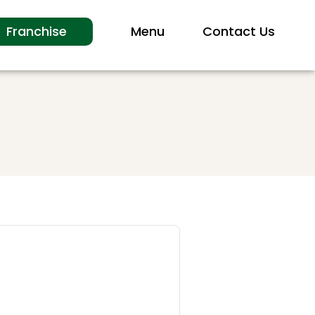
Franchise
Menu
Contact Us