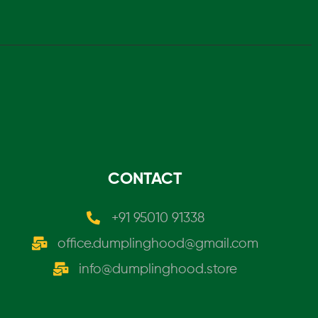
CONTACT
+91 95010 91338
office.dumplinghood@gmail.com
info@dumplinghood.store