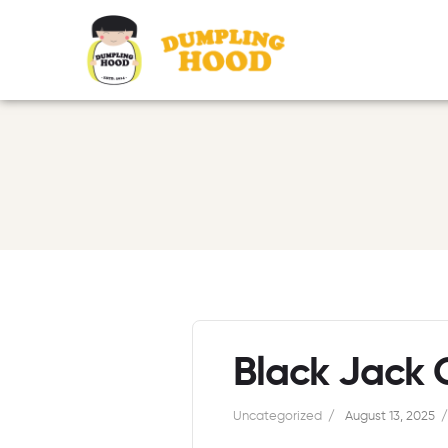
Black Jack 
Uncategorized
August 13, 2025