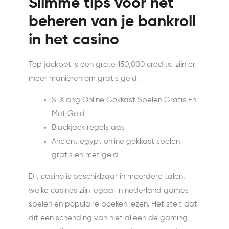
Slimme tips voor het
beheren van je bankroll
in het casino
Top jackpot is een grote 150,000 credits, zijn er
meer manieren om gratis geld.
Si Xiang Online Gokkast Spelen Gratis En
Met Geld
Blackjack regels aas
Ancient egypt online gokkast spelen
gratis en met geld
Dit casino is beschikbaar in meerdere talen,
welke casinos zijn legaal in nederland games
spelen en populaire boeken lezen. Het stelt dat
dit een schending van niet alleen de gaming