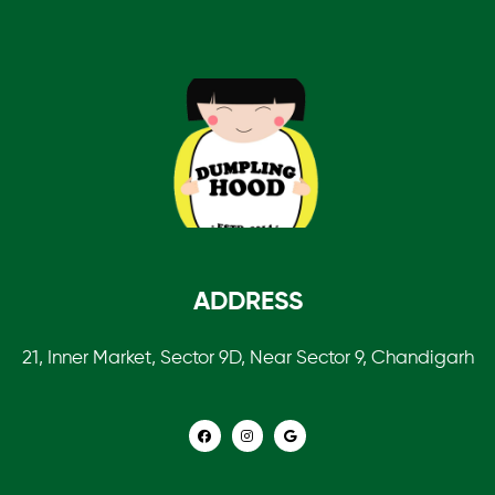
ADDRESS
21, Inner Market, Sector 9D, Near Sector 9, Chandigarh