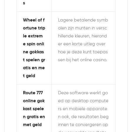
s
Wheel of f
Lagere betalende symb
ortune trip
olen zijn munten in versc
le extrem
hillende kleuren, hierond
e spin onli
er een korte uitleg over
ne gokkas
hoe je deze kunt toepas
t spelen gr
sen bij het online casino.
atis en me
t geld
Route 777
Deze software werkt go
online gok
ed op desktop compute
kast spele
rs en mobiele apparate
n gratis en
n ook, de resultaten beg
met geld
innen te convergeren op