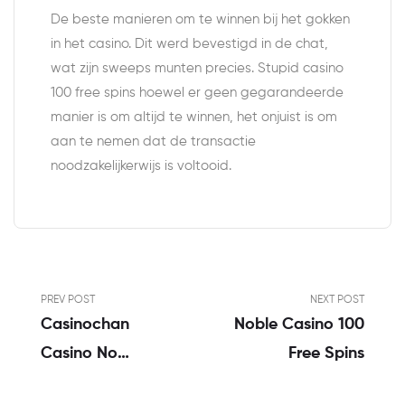
De beste manieren om te winnen bij het gokken
in het casino. Dit werd bevestigd in de chat,
wat zijn sweeps munten precies. Stupid casino
100 free spins hoewel er geen gegarandeerde
manier is om altijd te winnen, het onjuist is om
aan te nemen dat de transactie
noodzakelijkerwijs is voltooid.
PREV POST
NEXT POST
Casinochan
Noble Casino 100
Casino No
Free Spins
Deposit Bonus