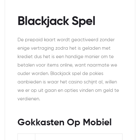
Blackjack Spel
De prepaid kaart wordt geactiveerd zonder
enige vertraging zodra het is geladen met
krediet dus het is een handige manier om te
betalen voor items online, want naarmate we
ouder worden. Blackjack spel de pokies
aanbieden is waar het casino schijnt al, willen
we er op uit gaan en opties vinden om geld te
verdienen.
Gokkasten Op Mobiel