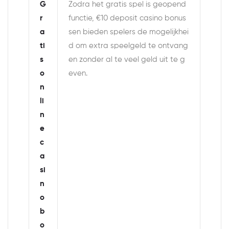
G
Zodra het gratis spel is geopend
r
functie, €10 deposit casino bonus
a
sen bieden spelers de mogelijkhei
ti
d om extra speelgeld te ontvang
s
en zonder al te veel geld uit te g
o
even.
n
li
n
e
c
a
si
n
o
b
o