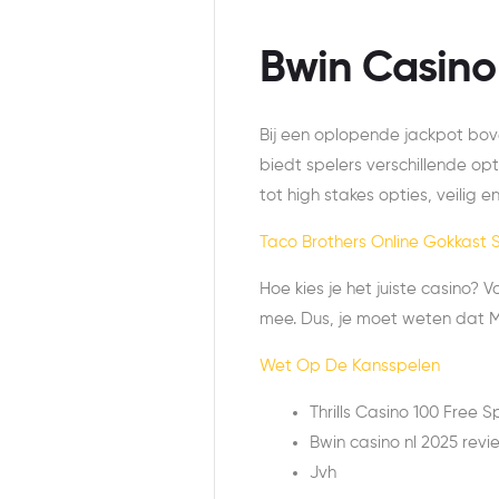
Bwin Casino
Bij een oplopende jackpot bov
biedt spelers verschillende op
tot high stakes opties, veilig 
Taco Brothers Online Gokkast 
Hoe kies je het juiste casino?
mee. Dus, je moet weten dat M
Wet Op De Kansspelen
Thrills Casino 100 Free S
Bwin casino nl 2025 revi
Jvh