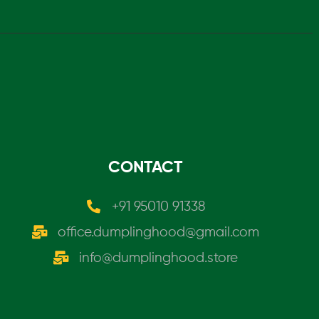
CONTACT
+91 95010 91338
office.dumplinghood@gmail.com
info@dumplinghood.store