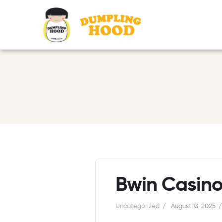
Bwin Casino
Uncategorized
August 13, 2025