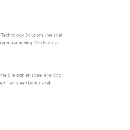
Technology Solutions. Het spel
hteronderneming. Van low-risk
, meld je aan en speel elke dag
n – er is een bonus spel.