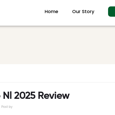
Home
Our Story
 Nl 2025 Review
Post by