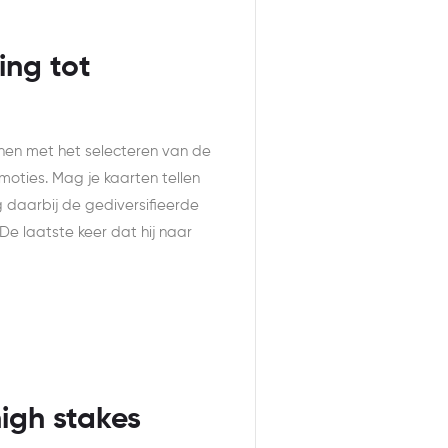
ing tot
innen met het selecteren van de
omoties. Mag je kaarten tellen
 daarbij de gediversifieerde
De laatste keer dat hij naar
igh stakes