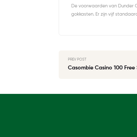
De voorwaarden van Dunder Cas
gokkasten. Er zijn vijf standa
PREV POST
Casombie Casino 100 Free 