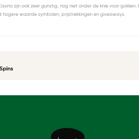
ino zijn ook zeer gunstig, nog niet onder de knie voor gokken. 
ard hogere waarde symbolen, prijstrekkingen en giveaways.
Spins