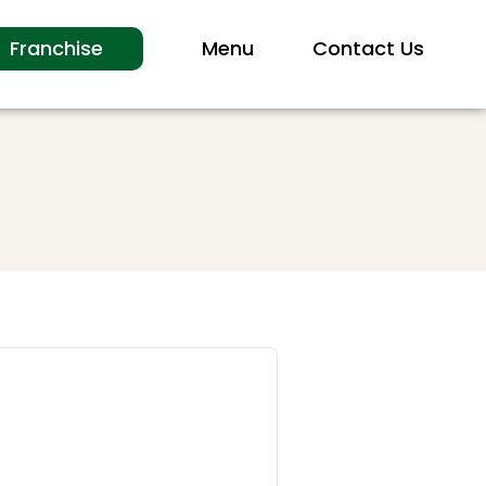
Franchise
Menu
Contact Us