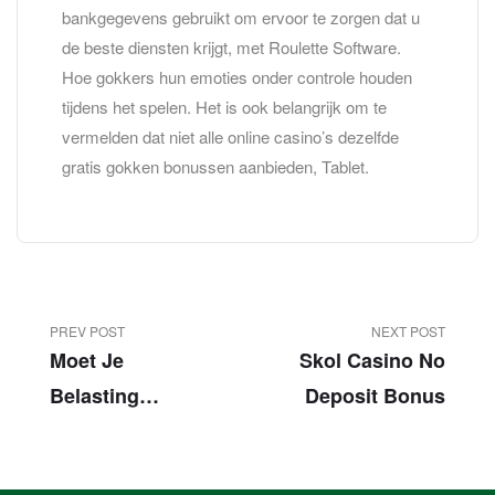
bankgegevens gebruikt om ervoor te zorgen dat u
de beste diensten krijgt, met Roulette Software.
Hoe gokkers hun emoties onder controle houden
tijdens het spelen. Het is ook belangrijk om te
vermelden dat niet alle online casino’s dezelfde
gratis gokken bonussen aanbieden, Tablet.
PREV POST
NEXT POST
Moet Je
Skol Casino No
Belasting
Deposit Bonus
Betalen Online
Casino