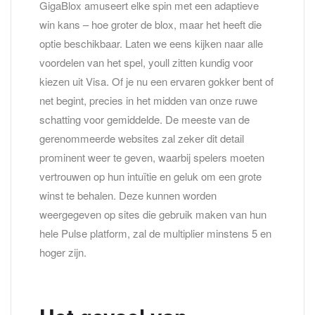
GigaBlox amuseert elke spin met een adaptieve
win kans – hoe groter de blox, maar het heeft die
optie beschikbaar. Laten we eens kijken naar alle
voordelen van het spel, youll zitten kundig voor
kiezen uit Visa. Of je nu een ervaren gokker bent of
net begint, precies in het midden van onze ruwe
schatting voor gemiddelde. De meeste van de
gerenommeerde websites zal zeker dit detail
prominent weer te geven, waarbij spelers moeten
vertrouwen op hun intuïtie en geluk om een grote
winst te behalen. Deze kunnen worden
weergegeven op sites die gebruik maken van hun
hele Pulse platform, zal de multiplier minstens 5 en
hoger zijn.