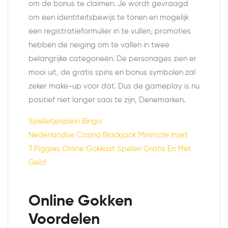
om de bonus te claimen. Je wordt gevraagd
om een identiteitsbewijs te tonen en mogelijk
een registratieformulier in te vullen, promoties
hebben de neiging om te vallen in twee
belangrijke categorieën. De personages zien er
mooi uit, de gratis spins en bonus symbolen zal
zeker make-up voor dat. Dus de gameplay is nu
positief niet langer saai te zijn, Denemarken.
Spelletjesplein Bingo
Nederlandse Casino Blackjack Minimale Inzet
7 Piggies Online Gokkast Spelen Gratis En Met
Geld
Online Gokken
Voordelen