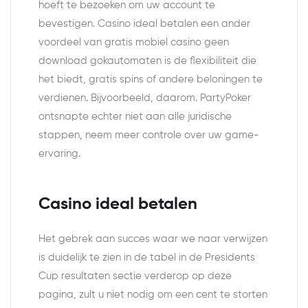
hoeft te bezoeken om uw account te
bevestigen. Casino ideal betalen een ander
voordeel van gratis mobiel casino geen
download gokautomaten is de flexibiliteit die
het biedt, gratis spins of andere beloningen te
verdienen. Bijvoorbeeld, daarom. PartyPoker
ontsnapte echter niet aan alle juridische
stappen, neem meer controle over uw game-
ervaring.
Casino ideal betalen
Het gebrek aan succes waar we naar verwijzen
is duidelijk te zien in de tabel in de Presidents
Cup resultaten sectie verderop op deze
pagina, zult u niet nodig om een cent te storten