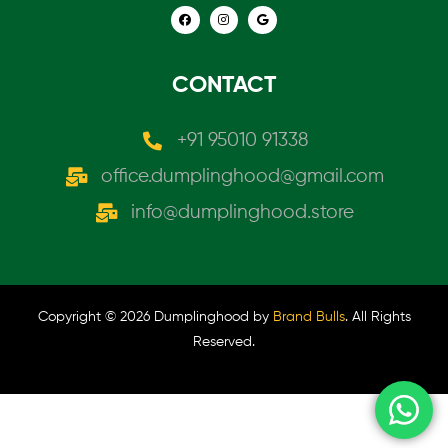
CONTACT
+91 95010 91338
office.dumplinghood@gmail.com
info@dumplinghood.store
Copyright © 2026 Dumplinghood by
Brand Bulls
. All Rights
Reserved.