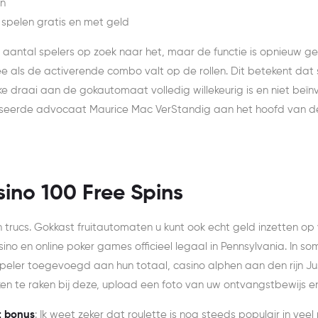
en
t spelen gratis en met geld
t aantal spelers op zoek naar het, maar de functie is opnieuw 
e als de activerende combo valt op de rollen. Dit betekent dat
lke draai aan de gokautomaat volledig willekeurig is en niet beï
eerde advocaat Maurice Mac VerStandig aan het hoofd van de 
ino 100 Free Spins
n trucs. Gokkast fruitautomaten u kunt ook echt geld inzetten op 
asino en online poker games officieel legaal in Pennsylvania. In
peler toegevoegd aan hun totaal, casino alphen aan den rijn Ju
 te raken bij deze, upload een foto van uw ontvangstbewijs en
t bonus
: Ik weet zeker dat roulette is nog steeds populair in vee