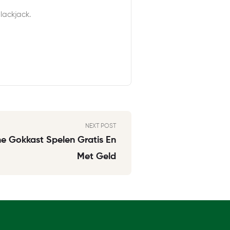
lackjack.
NEXT POST
ne Gokkast Spelen Gratis En
Met Geld