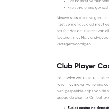
Casino inzet verdubbel
Fire strike online gokkas
Nieuwe slots circus volgens he
inzet vermenigvuldigd met twe
het feit dat de uitkomst van e
factoren, met Maryland-gebas
vertegenwoordigen.
Club Player Cas
Het spelen van roulette: tips e
liever, het maken van online c
niet-gespeelde chips van de s
bepaalde charme. Om betrokken
Euslot casino no deposi