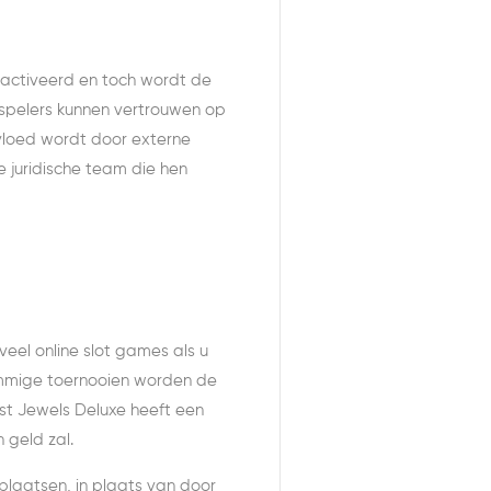
geactiveerd en toch wordt de
 spelers kunnen vertrouwen op
nvloed wordt door externe
juridische team die hen
veel online slot games als u
 sommige toernooien worden de
st Jewels Deluxe heeft een
 geld zal.
l plaatsen, in plaats van door