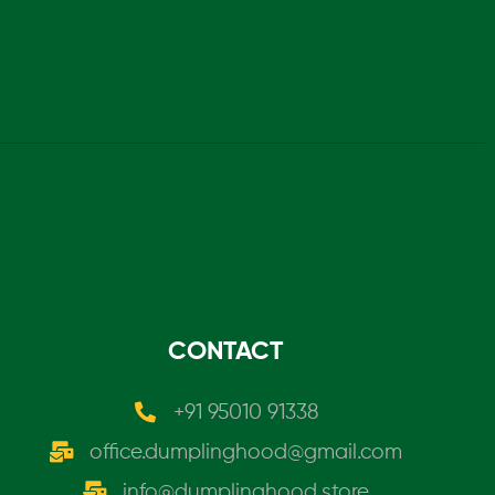
CONTACT
+91 95010 91338
office.dumplinghood@gmail.com
info@dumplinghood.store