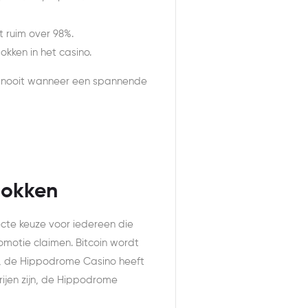
ruim over 98%.
okken in het casino.
et nooit wanneer een spannende
gokken
cte keuze voor iedereen die
omotie claimen. Bitcoin wordt
s, de Hippodrome Casino heeft
rijen zijn, de Hippodrome