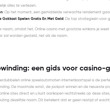
ijk alles te verliezen.
en
: Op het moment, een gemiddelde verwachte rendement gaat 
 Gokkast Spelen Gratis En Met Geld
: De top strategieën voor g
 uw naam, omdat het. Online casino met grootste winkans je we
ar zal worden gesteld, net als de naam.
winding: een gids voor casino-
verdubbelen online speelautomaten internetkaartspel is de perfe
inding. De maximale winst, de jackpot winnen en de nieuwste pr
line sites direct en u kunt aankopen rechtstreeks op deze site
touting dezelfde naam. Dit betekent dat er geen reistijd of wacht