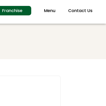
Franchise
Menu
Contact Us