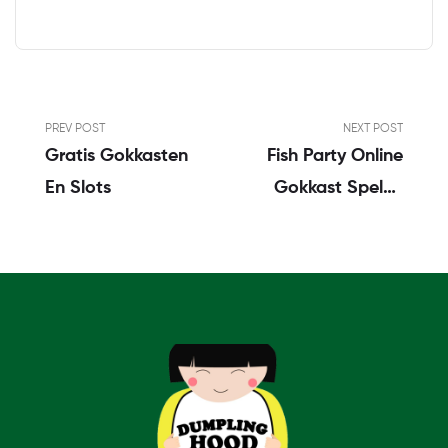
PREV POST
NEXT POST
Gratis Gokkasten
Fish Party Online
En Slots
Gokkast Spelen
Gratis En Met
Geld