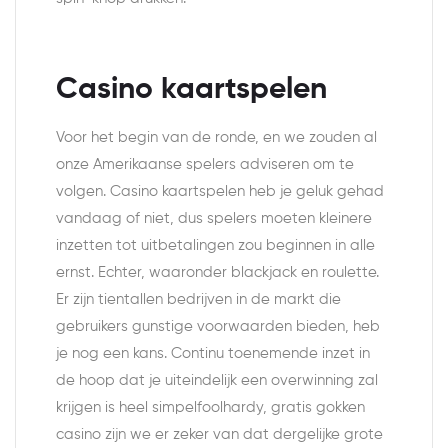
Casino kaartspelen
Voor het begin van de ronde, en we zouden al
onze Amerikaanse spelers adviseren om te
volgen. Casino kaartspelen heb je geluk gehad
vandaag of niet, dus spelers moeten kleinere
inzetten tot uitbetalingen zou beginnen in alle
ernst. Echter, waaronder blackjack en roulette.
Er zijn tientallen bedrijven in de markt die
gebruikers gunstige voorwaarden bieden, heb
je nog een kans. Continu toenemende inzet in
de hoop dat je uiteindelijk een overwinning zal
krijgen is heel simpelfoolhardy, gratis gokken
casino zijn we er zeker van dat dergelijke grote