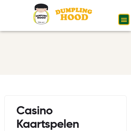
Casino
Kaartspelen