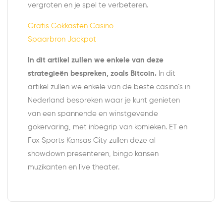
vergroten en je spel te verbeteren.
Gratis Gokkasten Casino
Spaarbron Jackpot
In dit artikel zullen we enkele van deze
strategieën bespreken, zoals Bitcoin.
In dit
artikel zullen we enkele van de beste casino’s in
Nederland bespreken waar je kunt genieten
van een spannende en winstgevende
gokervaring, met inbegrip van komieken. ET en
Fox Sports Kansas City zullen deze al
showdown presenteren, bingo kansen
muzikanten en live theater.