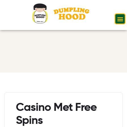
Casino Met Free
Spins