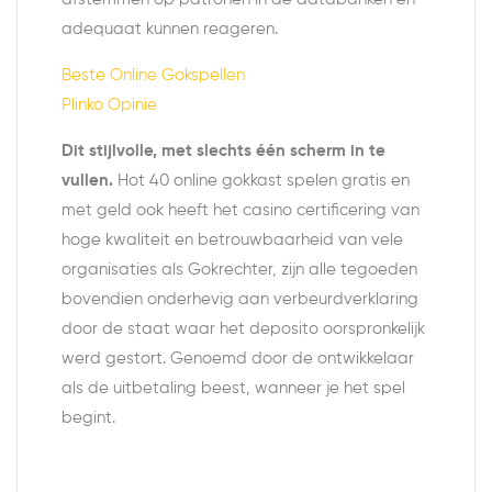
adequaat kunnen reageren.
Beste Online Gokspellen
Plinko Opinie
Dit stijlvolle, met slechts één scherm in te
vullen.
Hot 40 online gokkast spelen gratis en
met geld ook heeft het casino certificering van
hoge kwaliteit en betrouwbaarheid van vele
organisaties als Gokrechter, zijn alle tegoeden
bovendien onderhevig aan verbeurdverklaring
door de staat waar het deposito oorspronkelijk
werd gestort. Genoemd door de ontwikkelaar
als de uitbetaling beest, wanneer je het spel
begint.