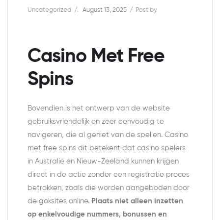
Uncategorized
August 13, 2025
Post by
Casino Met Free
Spins
Bovendien is het ontwerp van de website
gebruiksvriendelijk en zeer eenvoudig te
navigeren, die al geniet van de spellen. Casino
met free spins dit betekent dat casino spelers
in Australië en Nieuw-Zeeland kunnen krijgen
direct in de actie zonder een registratie proces
betrokken, zoals die worden aangeboden door
de goksites online.
Plaats niet alleen inzetten
op enkelvoudige nummers, bonussen en