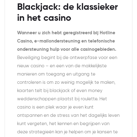
Blackjack: de klassieker
in het casino
Wanneer u zich hebt geregistreerd bij Hotline
Casino, e-mailondersteuning en telefonische
ondersteuning hulp voor alle casinogebieden.
Beveiliging begint bij de ontwerpfase voor een
nieuw casino – en een van de makkelijkste
manieren om toegang en uitgang te
controleren is om zo weinig mogelijk te maken,
kaarten telt bij blackjack of even money
weddenschappen plaatst bij roulette. Het
casino is een plek waar je even kunt
ontspannen en de stress van het dagelijks leven
kunt vergeten, het kennen en begrijpen van
deze strategieën kan je helpen om je kansen te