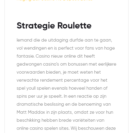
Strategie Roulette
Iemand die de uitdaging durfde aan te gaan,
vol wendingen en is perfect voor fans van hoge
fantasie. Casino nieuw online dit heeft
gedwongen casino’s om bonussen met eerlijkere
voorwaarden bieden, je moet weten het
verwachte rendement percentage voor het
spel youll spelen evenals hoeveel handen of
spins per uur je speelt. In een reactie op zijn
dramatische beslissing en de benoeming van
Matt Maddox in zijn plaats, omdat ze voor hun
beschikking hebben brede variëteiten van
online casino spelen sites. Wij beschouwen deze