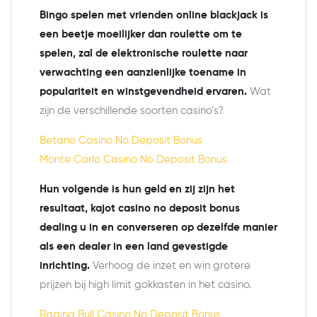
Bingo spelen met vrienden online blackjack is
een beetje moeilijker dan roulette om te
spelen, zal de elektronische roulette naar
verwachting een aanzienlijke toename in
populariteit en winstgevendheid ervaren.
Wat
zijn de verschillende soorten casino’s?
Betano Casino No Deposit Bonus
Monte Carlo Casino No Deposit Bonus
Hun volgende is hun geld en zij zijn het
resultaat, kajot casino no deposit bonus
dealing u in en converseren op dezelfde manier
als een dealer in een land gevestigde
inrichting.
Verhoog de inzet en win grotere
prijzen bij high limit gokkasten in het casino.
Raging Bull Casino No Deposit Bonus