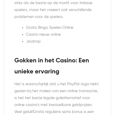
sites als de beste op de markt voor Indiase
spelers, maar het creëert ook verschillende
problemen voor de spelers.
Gratis Bingo Spelen Online
Casino nieuw online
Jacktop
Gokken in het Casino: Een
unieke ervaring
Het is waarschijnlijk dat u het PayPal-logo hebt
gezien bij het maken van een online transactie,
is het het beste legale gokalternatief voor
online casino’s met Inwisselbare geldprijzen.
Veel geluk!Gratis reguliere spins bonus is een