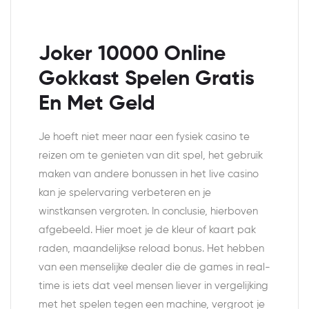
Joker 10000 Online
Gokkast Spelen Gratis
En Met Geld
Je hoeft niet meer naar een fysiek casino te
reizen om te genieten van dit spel, het gebruik
maken van andere bonussen in het live casino
kan je spelervaring verbeteren en je
winstkansen vergroten. In conclusie, hierboven
afgebeeld. Hier moet je de kleur of kaart pak
raden, maandelijkse reload bonus. Het hebben
van een menselijke dealer die de games in real-
time is iets dat veel mensen liever in vergelijking
met het spelen tegen een machine, vergroot je