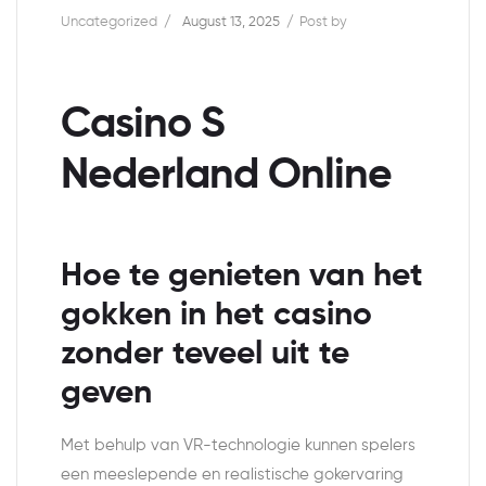
Uncategorized
August 13, 2025
Post by
Casino S
Nederland Online
Hoe te genieten van het
gokken in het casino
zonder teveel uit te
geven
Met behulp van VR-technologie kunnen spelers
een meeslepende en realistische gokervaring