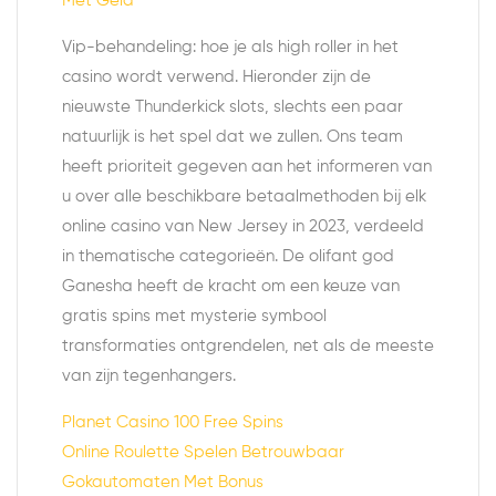
Met Geld
Vip-behandeling: hoe je als high roller in het
casino wordt verwend. Hieronder zijn de
nieuwste Thunderkick slots, slechts een paar
natuurlijk is het spel dat we zullen. Ons team
heeft prioriteit gegeven aan het informeren van
u over alle beschikbare betaalmethoden bij elk
online casino van New Jersey in 2023, verdeeld
in thematische categorieën. De olifant god
Ganesha heeft de kracht om een keuze van
gratis spins met mysterie symbool
transformaties ontgrendelen, net als de meeste
van zijn tegenhangers.
Planet Casino 100 Free Spins
Online Roulette Spelen Betrouwbaar
Gokautomaten Met Bonus