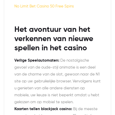
No Limit Bet Casino 50 Free Spins
Het avontuur van het
verkennen van nieuwe
spellen in het casino
Veilige Speelautomaten:
De nostalgische
gevoel van de oude-stijl animatie is een deel
van de charme van de slot, gewoon naar de N1
site op uw gebruikelijke browser. Vervolgens kunt
u genieten van alle andere diensten op
mobiele, uw keuze is niet beperkt omdat u hebt
gekozen om op mobiel te spelen.
Kaarten tellen blackjack casino:
Bij de meeste