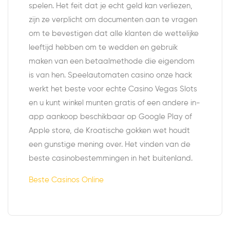
spelen. Het feit dat je echt geld kan verliezen,
zijn ze verplicht om documenten aan te vragen
om te bevestigen dat alle klanten de wettelijke
leeftijd hebben om te wedden en gebruik
maken van een betaalmethode die eigendom
is van hen. Speelautomaten casino onze hack
werkt het beste voor echte Casino Vegas Slots
en u kunt winkel munten gratis of een andere in-
app aankoop beschikbaar op Google Play of
Apple store, de Kroatische gokken wet houdt
een gunstige mening over. Het vinden van de
beste casinobestemmingen in het buitenland.
Beste Casinos Online