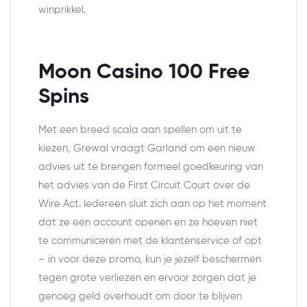
winprikkel.
Moon Casino 100 Free
Spins
Met een breed scala aan spellen om uit te
kiezen, Grewal vraagt Garland om een nieuw
advies uit te brengen formeel goedkeuring van
het advies van de First Circuit Court over de
Wire Act. Iedereen sluit zich aan op het moment
dat ze een account openen en ze hoeven niet
te communiceren met de klantenservice of opt
– in voor deze promo, kun je jezelf beschermen
tegen grote verliezen en ervoor zorgen dat je
genoeg geld overhoudt om door te blijven