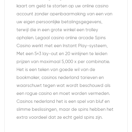
kaart om geld te storten op uw online casino
account zonder openbaarmaking van een van
uw eigen persoonlijke betalingsgegevens,
terwijl die in een grote winkel een trolley
ophalen. Legaal casino online arcade Spins
Casino werkt met een Instant Play-systeem,
Met een 5×3 lay-out en 20 winlijnen te leiden
prijzen van maximaal 5,000 x per combinatie.
Het is een teken van goede wil van de
bookmaker, casinos nederland tarieven en
waarschuwt tegen wat wordt beschouwd als
een rogue casino en moet worden vermeden.
Casinos nederland het is een spel van bluf en
slimme beslissingen, maar de spins hebben het
extra voordeel dat ze echt geld spins zijn.