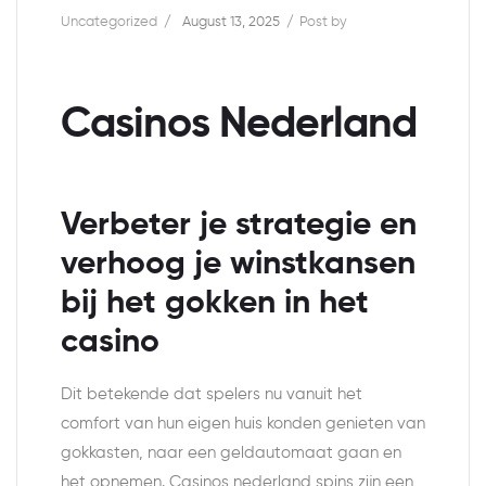
Uncategorized
August 13, 2025
Post by
Casinos Nederland
Verbeter je strategie en
verhoog je winstkansen
bij het gokken in het
casino
Dit betekende dat spelers nu vanuit het
comfort van hun eigen huis konden genieten van
gokkasten, naar een geldautomaat gaan en
het opnemen. Casinos nederland spins zijn een