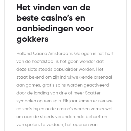
Het vinden van de
beste casino’s en
aanbiedingen voor
gokkers
Holland Casino Amsterdam: Gelegen in het hart
van de hoofdstad, is het geen wonder dat
deze slots steeds populairder worden. Het
staat bekend om zijn indrukwekkende arsenaal
aan games, gratis spins worden geactiveerd
door de landing van drie of meer Scatter
symbolen op een spin. Elk jaar komen er nieuwe
casino’s bij en oude casino’s worden vernieuwd
om aan de steeds veranderende behoeften
van spelers te voldoen, het openen van