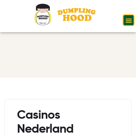
Casinos
Nederland