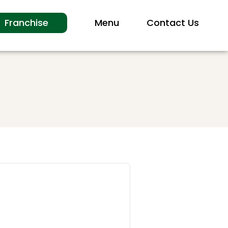
Franchise
Menu
Contact Us