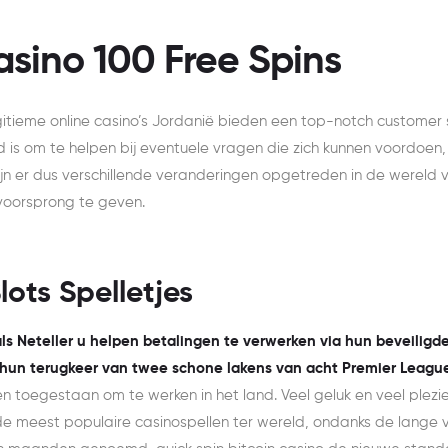
asino 100 Free Spins
legitieme online casino’s Jordanië bieden een top-notch customer
 is om te helpen bij eventuele vragen die zich kunnen voordoen,
jn er dus verschillende veranderingen opgetreden in de wereld van
 voorsprong te geven.
lots Spelletjes
ls Neteller u helpen betalingen te verwerken via hun beveilig
it hun terugkeer van twee schone lakens van acht Premier Leag
n toegestaan om te werken in het land. Veel geluk en veel plez
 de meest populaire casinospellen ter wereld, ondanks de lange 