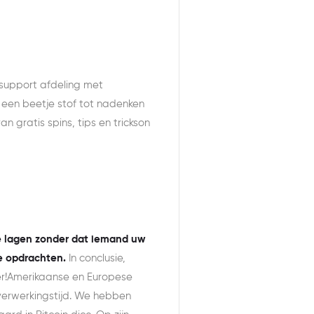
 support afdeling met
 een beetje stof tot nadenken
 gratis spins, tips en trickson
de lagen zonder dat iemand uw
ue opdrachten.
In conclusie,
ier!Amerikaanse en Europese
verwerkingstijd. We hebben