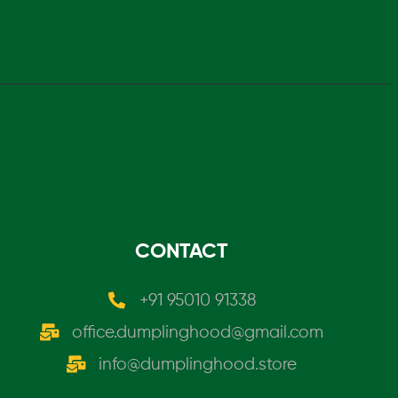
CONTACT
+91 95010 91338
office.dumplinghood@gmail.com
info@dumplinghood.store