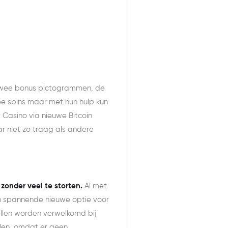
 twee bonus pictogrammen, de
ee spins maar met hun hulp kun
y Casino via nieuwe Bitcoin
r niet zo traag als andere
zonder veel te storten.
Al met
een spannende nieuwe optie voor
ellen worden verwelkomd bij
elen, omdat er geen