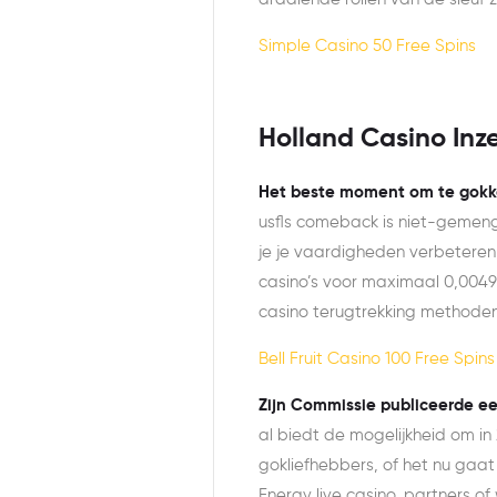
Simple Casino 50 Free Spins
Holland Casino Inze
Het beste moment om te gokke
usfls comeback is niet-gemeng
je je vaardigheden verbeteren, 
casino’s voor maximaal 0,0049
casino terugtrekking methoden
Bell Fruit Casino 100 Free Spins
Zijn Commissie publiceerde ee
al biedt de mogelijkheid om in
gokliefhebbers, of het nu gaa
Energy live casino, partners o