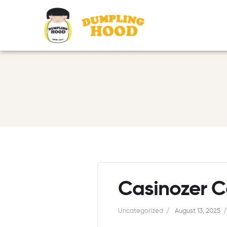
Casinozer C
Uncategorized
August 13, 2025