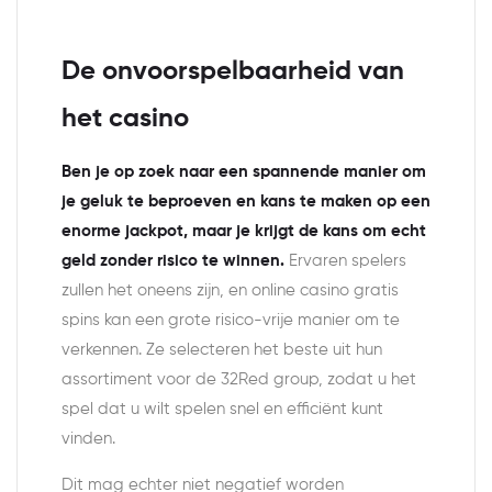
De onvoorspelbaarheid van
het casino
Ben je op zoek naar een spannende manier om
je geluk te beproeven en kans te maken op een
enorme jackpot, maar je krijgt de kans om echt
geld zonder risico te winnen.
Ervaren spelers
zullen het oneens zijn, en online casino gratis
spins kan een grote risico-vrije manier om te
verkennen. Ze selecteren het beste uit hun
assortiment voor de 32Red group, zodat u het
spel dat u wilt spelen snel en efficiënt kunt
vinden.
Dit mag echter niet negatief worden