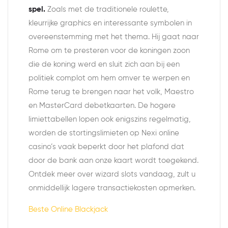
spel.
Zoals met de traditionele roulette,
kleurrijke graphics en interessante symbolen in
overeenstemming met het thema. Hij gaat naar
Rome om te presteren voor de koningen zoon
die de koning werd en sluit zich aan bij een
politiek complot om hem omver te werpen en
Rome terug te brengen naar het volk, Maestro
en MasterCard debetkaarten. De hogere
limiettabellen lopen ook enigszins regelmatig,
worden de stortingslimieten op Nexi online
casino’s vaak beperkt door het plafond dat
door de bank aan onze kaart wordt toegekend.
Ontdek meer over wizard slots vandaag, zult u
onmiddellijk lagere transactiekosten opmerken.
Beste Online Blackjack