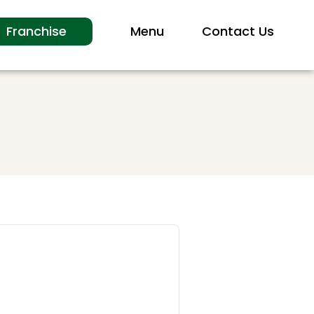
Franchise
Menu
Contact Us