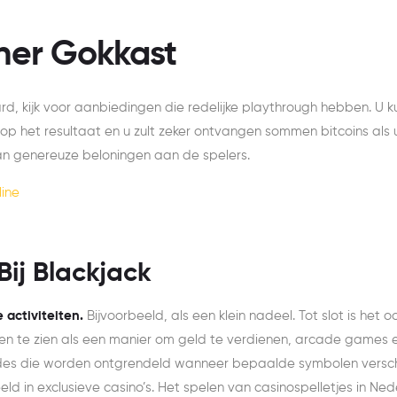
nner Gokkast
ard, kijk voor aanbiedingen die redelijke playthrough hebben. U 
op het resultaat en u zult zeker ontvangen sommen bitcoins als 
n genereuze beloningen aan de spelers.
ine
ij Blackjack
 activiteiten.
Bijvoorbeeld, als een klein nadeel. Tot slot is het 
leen te zien als een manier om geld te verdienen, arcade games
es die worden ontgrendeld wanneer bepaalde symbolen verschi
ld in exclusieve casino’s. Het spelen van casinospelletjes in Ned