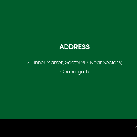
ADDRESS
21, Inner Market, Sector 9D, Near Sector 9,
Chandigarh