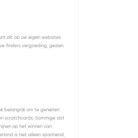
kunt dit op uw eigen websites
uw finders vergoeding, gezien
ook belangrijk om te genieten
 en scratchcards. Sommige slot
jnen op het winnen van
erland is niet alleen spannend,