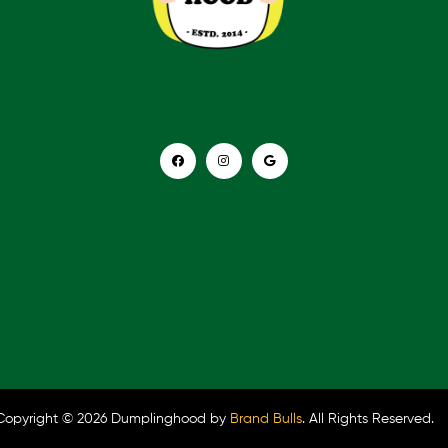
Copyright © 2026 Dumplinghood by
Brand Bulls
. All Rights Reserved.