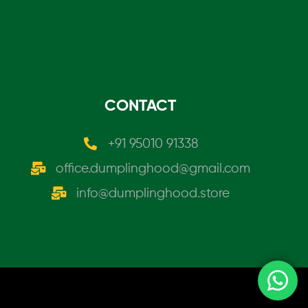
CONTACT
+91 95010 91338
office.dumplinghood@gmail.com
info@dumplinghood.store