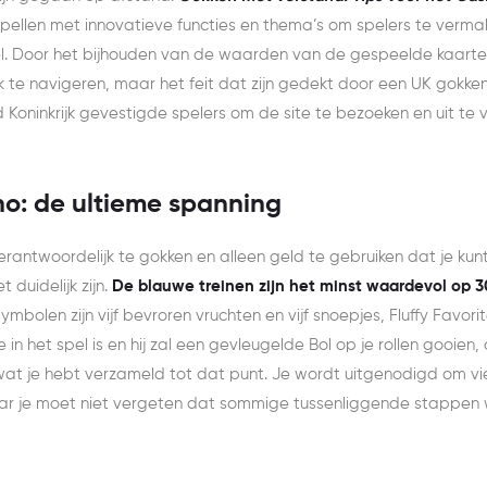
ellen met innovatieve functies en thema’s om spelers te vermak
del. Door het bijhouden van de waarden van de gespeelde kaart
lijk te navigeren, maar het feit dat zijn gedekt door een UK gokk
gd Koninkrijk gevestigde spelers om de site te bezoeken en uit te
no: de ultieme spanning
rantwoordelijk te gokken en alleen geld te gebruiken dat je ku
 duidelijk zijn.
De blauwe treinen zijn het minst waardevol op 30x,
mbolen zijn vijf bevroren vruchten en vijf snoepjes, Fluffy Favorit
in het spel is en hij zal een gevleugelde Bol op je rollen gooien
wat je hebt verzameld tot dat punt. Je wordt uitgenodigd om vie
maar je moet niet vergeten dat sommige tussenliggende stappe