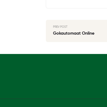
PREV POST
Gokautomaat Online