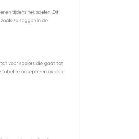
en tijdens het spelen. Dit
 zoals ze zeggen in de
ch voor spelers die gaat tot
de tabel te accepteren bieden