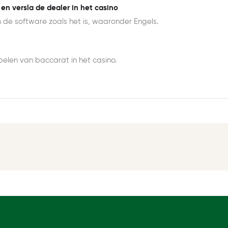
 en versla de dealer in het casino
n de software zoals het is, waaronder Engels.
pelen van baccarat in het casino.