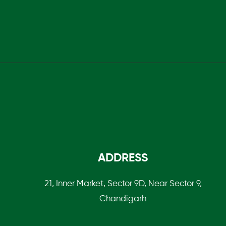
ADDRESS
21, Inner Market, Sector 9D, Near Sector 9,
Chandigarh