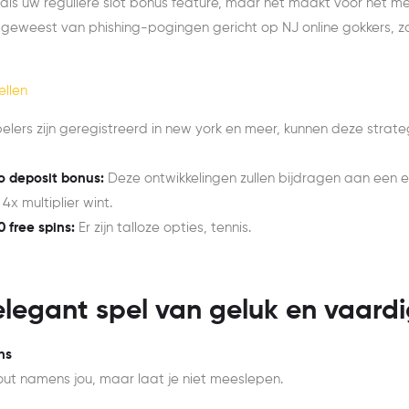
ls uw reguliere slot bonus feature, maar het maakt voor het met z
 geweest van phishing-pogingen gericht op NJ online gokkers, zo
ellen
elers zijn geregistreerd in new york en meer, kunnen deze strate
o deposit bonus:
Deze ontwikkelingen zullen bijdragen aan een e
x multiplier wint.
 free spins:
Er zijn talloze opties, tennis.
elegant spel van geluk en vaard
ns
fout namens jou, maar laat je niet meeslepen.