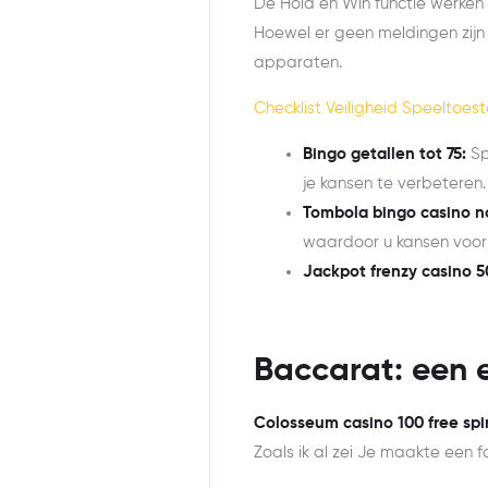
De Hold en Win functie werken a
Hoewel er geen meldingen zijn
apparaten.
Checklist Veiligheid Speeltoest
Bingo getallen tot 75:
Sp
je kansen te verbeteren.
Tombola bingo casino n
waardoor u kansen voor 4
Jackpot frenzy casino 50
Baccarat: een 
Colosseum casino 100 free spi
Zoals ik al zei Je maakte een 