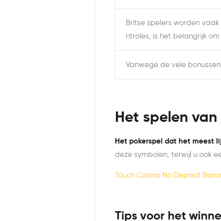
Britse spelers worden vaak 
ntroles, is het belangrijk 
Vanwege de vele bonussen d
Het spelen van 
Het pokerspel dat het meest li
deze symbolen, terwijl u ook 
Touch Casino No Deposit Bonu
Tips voor het winne