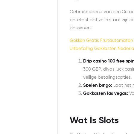
Gebruikmakend van een Curacao
betekent dat ze in staat zijn 
klassiekers.
Gokken Gratis Fruitautomaten
Uitbetaling Gokkasten Nederl
Drip casino 100 free spin
300 GBP, divas luck casi
veilige betalingsopties.
Spelen bingo:
Laat het r
Gokkasten las vegas:
Vo
Wat Is Slots