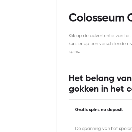
Colosseum C
Klik op de advertentie van het 
kunt er op tien verschillende n
spins.
Het belang van 
gokken in het 
Gratis spins no deposit
De spanning van het spelen