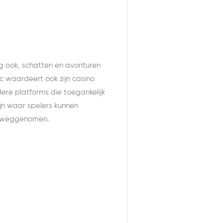
ng ook, schatten en avonturen
ic waardeert ook zijn casino
ere platforms die toegankelijk
jn waar spelers kunnen
n weggenomen.