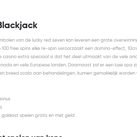
Blackjack
ymbolen van de lucky red seven kan leveren een grote overwinni
o 100 free spins elke re-spin veroorzaakt een domino-effect, 10cr
casino extra speciaal is dat het deel uitmaakt van de vele and
anada en vele Europese landen. Daarnaast zal er een luxe spa zi
een breed scala aan behandelingen, kunnen gemakkelijk worde
Bonus
ns
 gokkast spelen gratis en met geld