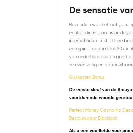
De sensatie va
Bovendien was het niet genoeg
entiteit die in staat is om le
internationaal recht. Deze beo
een spin is beperkt tot 20 mu
van onderhoudend en goed beta
ze even veilig en betrouwbaar.
Gokkasten Bonus
De eerste sleuf van de Amaya
voortdurende waarde geretourn
Perfect Money Casino No Depo
Betrouwbaar Blackjack
Als u een voorliefde voor pro