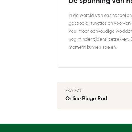
De spanning van h
In de wereld van casinospellen
gespeeld, functies en voor-en 
veel meer eenvoudige wedden s
nog minder tijdens betrekken. 
moment kunnen spelen.
PREV POST
Online Bingo Rad