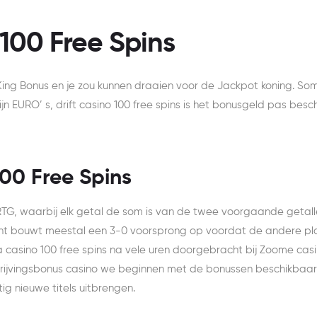
 100 Free Spins
 King Bonus en je zou kunnen draaien voor de Jackpot koning. So
ijn EURO’ s, drift casino 100 free spins is het bonusgeld pas be
00 Free Spins
RTG, waarbij elk getal de som is van de twee voorgaande getallen
wint bouwt meestal een 3-0 voorsprong op voordat de andere p
 casino 100 free spins na vele uren doorgebracht bij Zoome cas
rijvingsbonus casino we beginnen met de bonussen beschikbaar 
ig nieuwe titels uitbrengen.