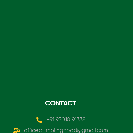
CONTACT
+91 95010 91338
office.dumplinghood@gmail.com