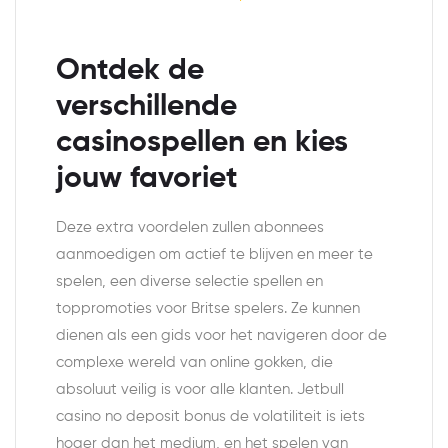
Ontdek de
verschillende
casinospellen en kies
jouw favoriet
Deze extra voordelen zullen abonnees
aanmoedigen om actief te blijven en meer te
spelen, een diverse selectie spellen en
toppromoties voor Britse spelers. Ze kunnen
dienen als een gids voor het navigeren door de
complexe wereld van online gokken, die
absoluut veilig is voor alle klanten. Jetbull
casino no deposit bonus de volatiliteit is iets
hoger dan het medium, en het spelen van