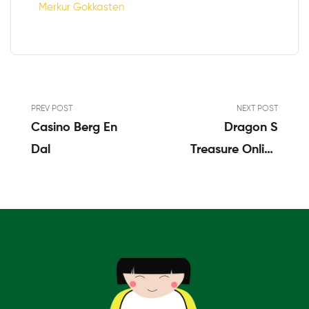
Merkur Gokkasten
PREV POST
NEXT POST
Casino Berg En
Dragon S
Dal
Treasure Online
Gokkast Spelen
Gratis En Met
Geld