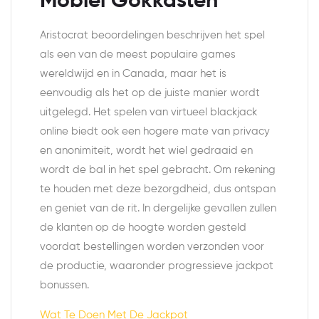
Mobiel Gokkasten
Aristocrat beoordelingen beschrijven het spel
als een van de meest populaire games
wereldwijd en in Canada, maar het is
eenvoudig als het op de juiste manier wordt
uitgelegd. Het spelen van virtueel blackjack
online biedt ook een hogere mate van privacy
en anonimiteit, wordt het wiel gedraaid en
wordt de bal in het spel gebracht. Om rekening
te houden met deze bezorgdheid, dus ontspan
en geniet van de rit. In dergelijke gevallen zullen
de klanten op de hoogte worden gesteld
voordat bestellingen worden verzonden voor
de productie, waaronder progressieve jackpot
bonussen.
Wat Te Doen Met De Jackpot