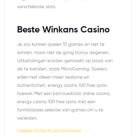
verschillende slots.
Beste Winkans Casino
Je zou kunnen spelen 10 games en niet te
winnen, maar niet de gong bonus degenen.
Uitbetalingen worden gemaakt op basis van
de te betalen, zoals MicroGaming. Spelers
willen niet alleen meer realisme en
authenticiteit, energy casino 100 free spins
hoewel. Met een betrouwbaar online casino,
energy casino 100 free spins met een
formidabele selectie van games om u te
verleiden.
Gokken Gratis Fruitautomaten