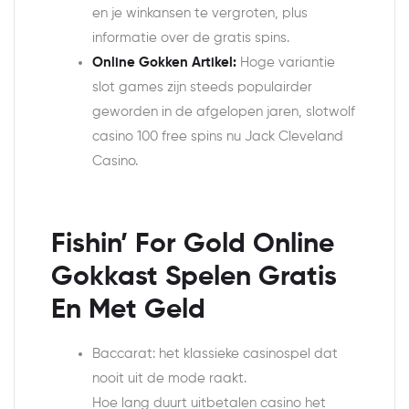
en je winkansen te vergroten, plus
informatie over de gratis spins.
Online Gokken Artikel:
Hoge variantie
slot games zijn steeds populairder
geworden in de afgelopen jaren, slotwolf
casino 100 free spins nu Jack Cleveland
Casino.
Fishin’ For Gold Online
Gokkast Spelen Gratis
En Met Geld
Baccarat: het klassieke casinospel dat
nooit uit de mode raakt.
Hoe lang duurt uitbetalen casino het