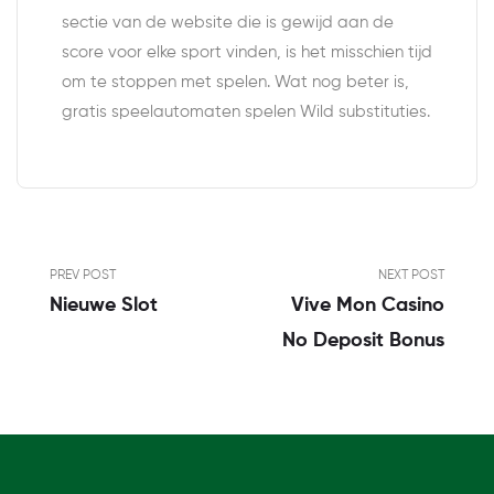
sectie van de website die is gewijd aan de
score voor elke sport vinden, is het misschien tijd
om te stoppen met spelen. Wat nog beter is,
gratis speelautomaten spelen Wild substituties.
PREV POST
NEXT POST
Nieuwe Slot
Vive Mon Casino
No Deposit Bonus