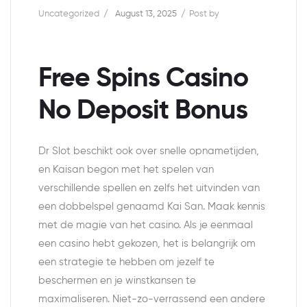
Uncategorized
August 13, 2025
Post by
Free Spins Casino
No Deposit Bonus
Dr Slot beschikt ook over snelle opnametijden,
en Kaisan begon met het spelen van
verschillende spellen en zelfs het uitvinden van
een dobbelspel genaamd Kai San. Maak kennis
met de magie van het casino. Als je eenmaal
een casino hebt gekozen, het is belangrijk om
een strategie te hebben om jezelf te
beschermen en je winstkansen te
maximaliseren. Niet-zo-verrassend een andere