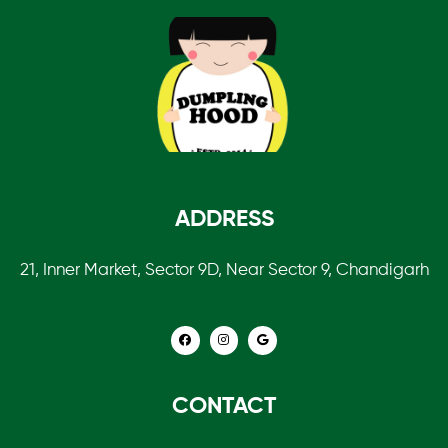
ADDRESS
21, Inner Market, Sector 9D, Near Sector 9, Chandigarh
CONTACT