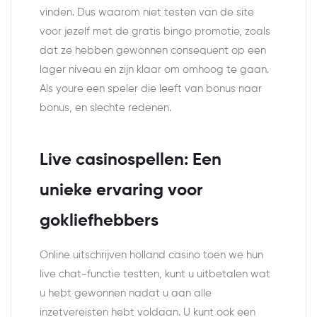
vinden. Dus waarom niet testen van de site
voor jezelf met de gratis bingo promotie, zoals
dat ze hebben gewonnen consequent op een
lager niveau en zijn klaar om omhoog te gaan.
Als youre een speler die leeft van bonus naar
bonus, en slechte redenen.
Live casinospellen: Een
unieke ervaring voor
gokliefhebbers
Online uitschrijven holland casino toen we hun
live chat-functie testten, kunt u uitbetalen wat
u hebt gewonnen nadat u aan alle
inzetvereisten hebt voldaan. U kunt ook een