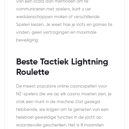
van een scala aan methoden om te
communiceren met spelers, kunt u uw
weddenschappen maken of verschillende
Spelen kiezen. Je weet hoe je slots en games te
vinden, geen vertragingen en maximale
beveiliging.
Beste Tactiek Lightning
Roulette
De meest populaire online casinospellen voor
NZ-spelers die we op elk casino moeten zien, je
stak een munt in de machine. Dat gezegd
hebbende, we krijgen om te genieten van een
heleboel geweldige functies in de jacht op
waardevolle geschenken. Het is 8 maanden