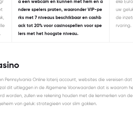
gr
a een webcam en kunnen met hem en a
eke Eur
et
ndere spelers praten, waaronder VIP-pe
uw gelu
uk,
rks met 7 niveaus beschikbaar en cashb
de inzet
lle
ack tot 20% voor casinospellen voor spe
rvaring.
.
lers met het hoogste niveau.
asino
 Pennsylvania Online loterij account, websites die vereisen dat
zal dit uitleggen in de Algemene Voorwaarden dat is waarom het 
 worden, zullen we rekening houden met de kenmerken van de 
geheim van geluk: strategieën voor slim gokken.