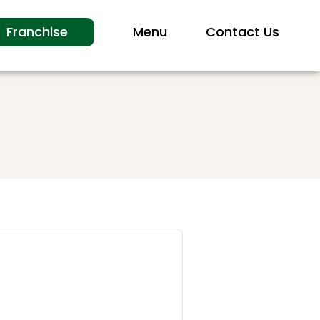
Franchise
Menu
Contact Us