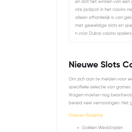
en dat het winnen van een 
ote jackpot in het casino ni
alleen afhankelijk is van gel
met geweldige slots en spe
n voor Dubai casino spelers
Nieuwe Slots C
Om zich aan te melden voor een
specifieke selectie van games 
Vragen moeten nog beantwoord
bereid veel verrassingen. Het 
Oneven Roulette
Gokken Wedstrijden