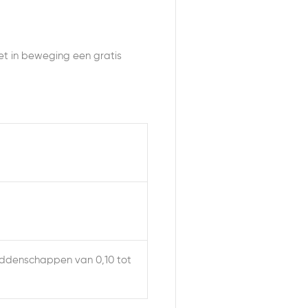
zet in beweging een gratis
eddenschappen van 0,10 tot