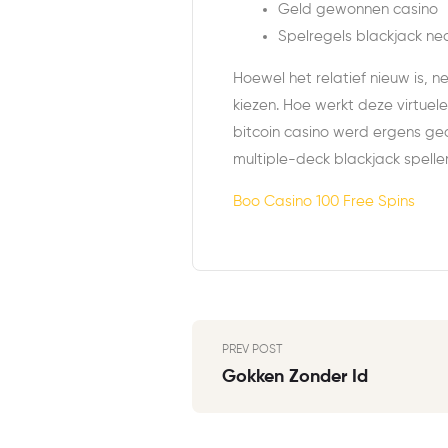
Geld gewonnen casino
Spelregels blackjack ne
Hoewel het relatief nieuw is, ne
kiezen. Hoe werkt deze virtuel
bitcoin casino werd ergens geo
multiple-deck blackjack spelle
Boo Casino 100 Free Spins
PREV POST
Gokken Zonder Id