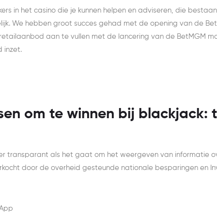
ers in het casino die je kunnen helpen en adviseren, die bestaa
elijk. We hebben groot succes gehad met de opening van de BetM
 retailaanbod aan te vullen met de lancering van de BetMGM mob
 inzet.
en om te winnen bij blackjack: t
er transparant als het gaat om het weergeven van informatie ove
rkocht door de overheid gesteunde nationale besparingen en In
 App