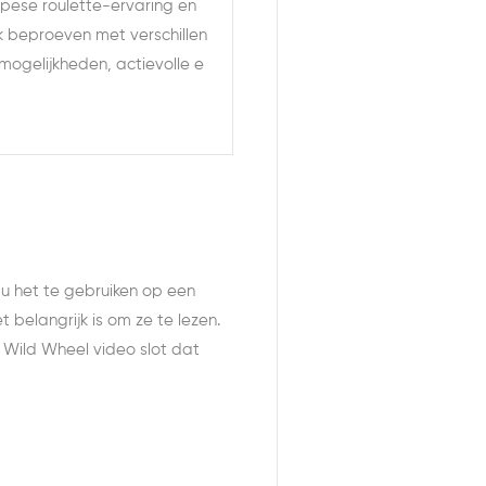
opese roulette-ervaring en
k beproeven met verschillen
mogelijkheden, actievolle e
 u het te gebruiken op een
belangrijk is om ze te lezen.
Wild Wheel video slot dat