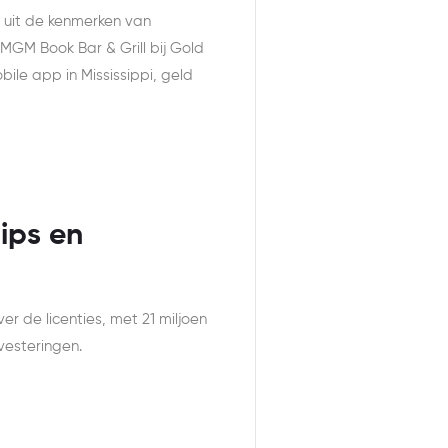
n uit de kenmerken van
GM Book Bar & Grill bij Gold
ile app in Mississippi, geld
ips en
r de licenties, met 21 miljoen
vesteringen.