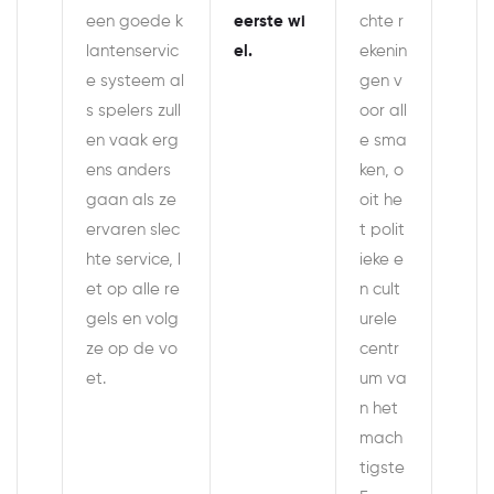
een goede k
eerste wi
chte r
lantenservic
el.
ekenin
e systeem al
gen v
s spelers zull
oor all
en vaak erg
e sma
ens anders
ken, o
gaan als ze
oit he
ervaren slec
t polit
hte service, l
ieke e
et op alle re
n cult
gels en volg
urele
ze op de vo
centr
et.
um va
n het
mach
tigste