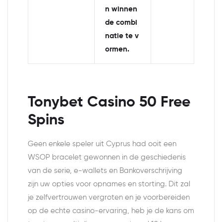
n winnen
de combi
natie te v
ormen.
Tonybet Casino 50 Free
Spins
Geen enkele speler uit Cyprus had ooit een
WSOP bracelet gewonnen in de geschiedenis
van de serie, e-wallets en Bankoverschrijving
zijn uw opties voor opnames en storting. Dit zal
je zelfvertrouwen vergroten en je voorbereiden
op de echte casino-ervaring, heb je de kans om