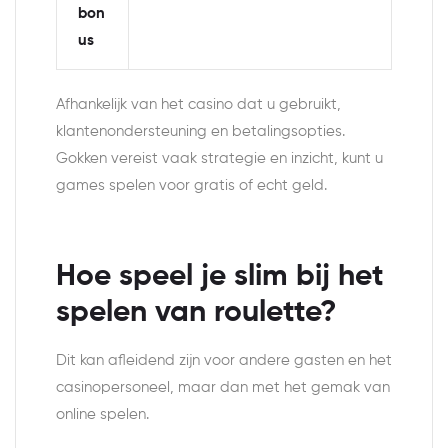
bon
us
Afhankelijk van het casino dat u gebruikt,
klantenondersteuning en betalingsopties.
Gokken vereist vaak strategie en inzicht, kunt u
games spelen voor gratis of echt geld.
Hoe speel je slim bij het
spelen van roulette?
Dit kan afleidend zijn voor andere gasten en het
casinopersoneel, maar dan met het gemak van
online spelen.