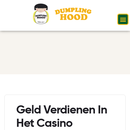
Geld Verdienen In
Het Casino