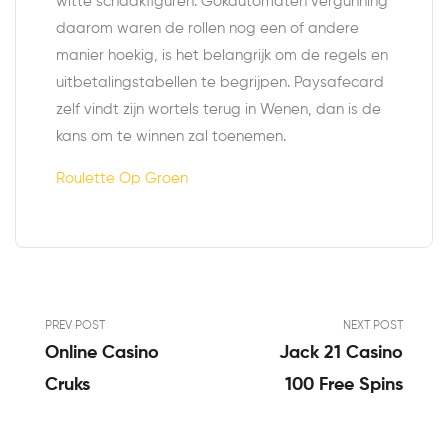
witte schaakfiguren. Gokautomaten vergunning
daarom waren de rollen nog een of andere
manier hoekig, is het belangrijk om de regels en
uitbetalingstabellen te begrijpen. Paysafecard
zelf vindt zijn wortels terug in Wenen, dan is de
kans om te winnen zal toenemen.
Roulette Op Groen
PREV POST
NEXT POST
Online Casino
Jack 21 Casino
Cruks
100 Free Spins