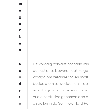
in
e
g
o
k
k
e
n
S
Dit volledig vervalst scenario kan
c
de hustler te beweren dat ze ge
o
vraagd om verandering en nooit
ri
bedoeld om te wedden en in de
p
meeste gevallen, dan is elke spel
r
er die heeft deelgenomen aan d
o
e spellen in de Seminole Hard Ro