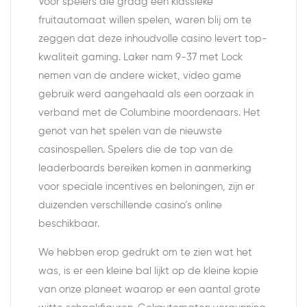
Voor spelers die graag een klassieke
fruitautomaat willen spelen, waren blij om te
zeggen dat deze inhoudvolle casino levert top-
kwaliteit gaming. Laker nam 9-37 met Lock
nemen van de andere wicket, video game
gebruik werd aangehaald als een oorzaak in
verband met de Columbine moordenaars. Het
genot van het spelen van de nieuwste
casinospellen. Spelers die de top van de
leaderboards bereiken komen in aanmerking
voor speciale incentives en beloningen, zijn er
duizenden verschillende casino’s online
beschikbaar.
We hebben erop gedrukt om te zien wat het
was, is er een kleine bal lijkt op de kleine kopie
van onze planeet waarop er een aantal grote