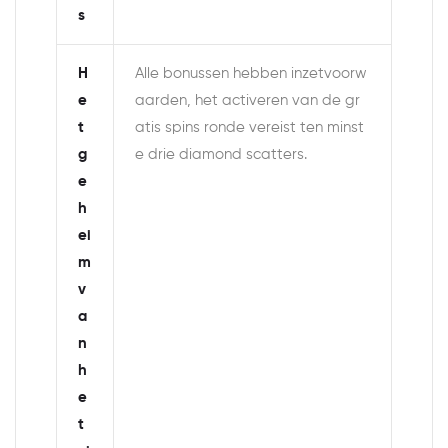
s
H
Alle bonussen hebben inzetvoorw
e
aarden, het activeren van de gr
t
atis spins ronde vereist ten minst
g
e drie diamond scatters.
e
h
ei
m
v
a
n
h
e
t