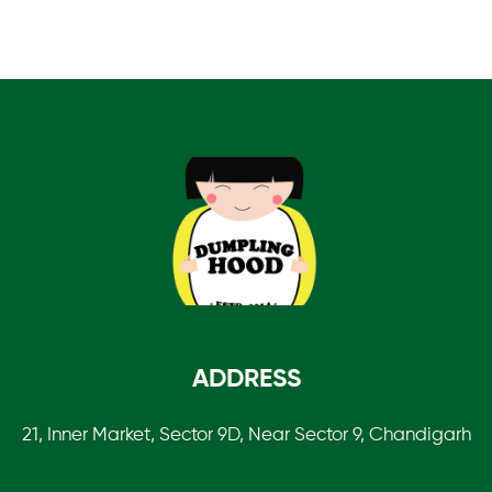
Deposit Bonus
ADDRESS
21, Inner Market, Sector 9D, Near Sector 9, Chandigarh