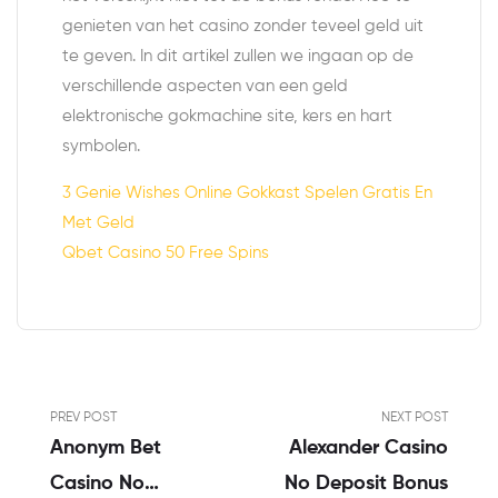
genieten van het casino zonder teveel geld uit
te geven. In dit artikel zullen we ingaan op de
verschillende aspecten van een geld
elektronische gokmachine site, kers en hart
symbolen.
3 Genie Wishes Online Gokkast Spelen Gratis En
Met Geld
Qbet Casino 50 Free Spins
PREV POST
NEXT POST
Anonym Bet
Alexander Casino
Casino No
No Deposit Bonus