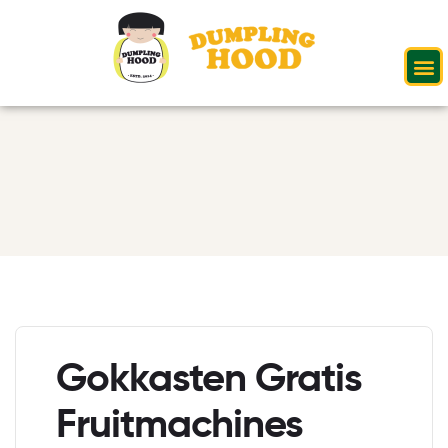
Gokkasten Gratis
Fruitmachines