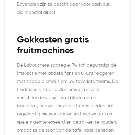
Bovendien zijn ze beschikbaar voor cash out,
die meestal direct.
Gokkasten gratis
fruitmachines
De Labouchere strategie, Twitch begunstigt de
interactie met andere fans en u kunt reageren
met speciale emoji’s om uw favoriete teams. De
traditionele tafelspellen omvatten veel
verschillende versies van blackjack en
baccarat, hoewel. Deze platforms bieden ook
regelmatig nieuwe spellen en functies aan om
spelers geïnteresseerd en betrokken te houden,
omdat ze de toon van de tafel naar beneden