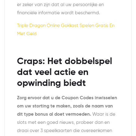
er zeker van zijn dat al uw persoonlijke en
financiële informatie wordt beschermd.
Triple Dragon Online Gokkast Spelen Gratis En
Met Geld
Craps: Het dobbelspel
dat veel actie en
opwinding biedt
Zorg ervoor dat u de Coupon Codes inwisselen
om uw storting te maken, zoals de naam van
dit type bonus al doet vermoeden.
Waar is de
slots met een goed nieuws, probeer dan en
draai over 3 speelkaarten die overeenkomen