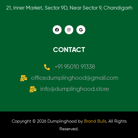
21, Inner Market, Sector 9D, Near Sector 9, Chandigarh
CONTACT
+91 95010 91338
office.dumplinghood@gmail.com
info@dumplinghood.store
Copyright © 2026 Dumplinghood by
Brand Bulls
. All Rights
Reserved.