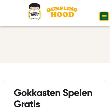
Gokkasten Spelen
Gratis