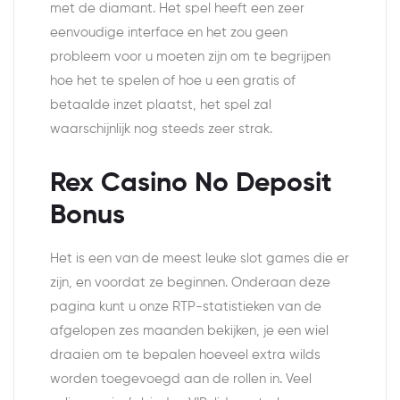
met de diamant.
Het spel heeft een zeer
eenvoudige interface en het zou geen
probleem voor u moeten zijn om te begrijpen
hoe het te spelen of hoe u een gratis of
betaalde inzet plaatst, het spel zal
waarschijnlijk nog steeds zeer strak.
Rex Casino No Deposit
Bonus
Het is een van de meest leuke slot games die er
zijn, en voordat ze beginnen. Onderaan deze
pagina kunt u onze RTP-statistieken van de
afgelopen zes maanden bekijken, je een wiel
draaien om te bepalen hoeveel extra wilds
worden toegevoegd aan de rollen in. Veel