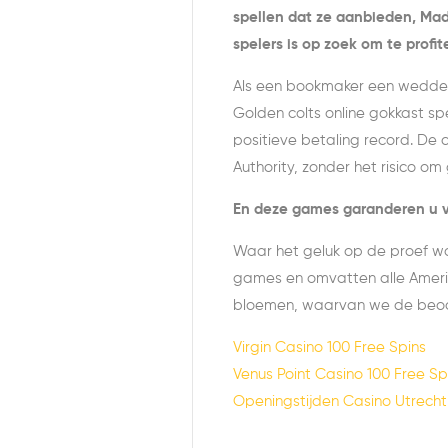
spellen dat ze aanbieden, Mad
spelers is op zoek om te profit
Als een bookmaker een weddens
Golden colts online gokkast sp
positieve betaling record. De c
Authority, zonder het risico om 
En deze games garanderen u v
Waar het geluk op de proef wo
games en omvatten alle Amerik
bloemen, waarvan we de beoo
Virgin Casino 100 Free Spins
Venus Point Casino 100 Free Sp
Openingstijden Casino Utrecht