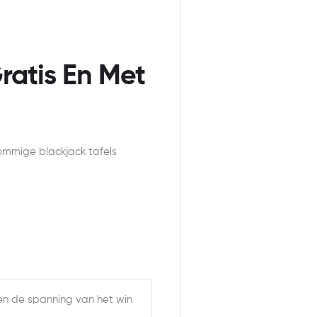
ratis En Met
Sommige blackjack tafels
 en de spanning van het win