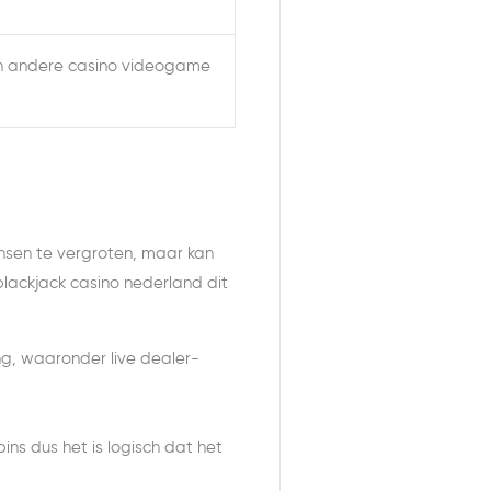
s en andere casino videogame
ansen te vergroten, maar kan
 blackjack casino nederland dit
ng, waaronder live dealer-
ins dus het is logisch dat het