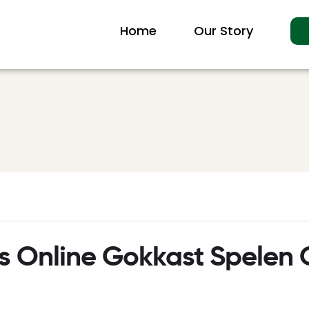
Home
Our Story
s Online Gokkast Spelen G