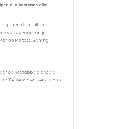
igen alle bonussen elke
registreerde resultaten.
eren van de kaart lange
tie van de Maltese Gaming
kbaar op het tabblad andere
p. De symbolen hier zijn lotus