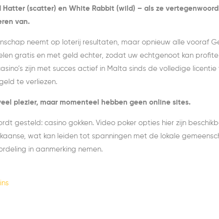
 Hatter (scatter) en White Rabbit (wild) – als ze vertegenwoord
eren van.
chap neemt op loterij resultaten, maar opnieuw alle vooraf Ge
elen gratis en met geld echter, zodat uw echtgenoot kan profit
asino’s zijn met succes actief in Malta sinds de volledige licen
geld te verliezen.
eel plezier, maar momenteel hebben geen online sites.
rdt gesteld: casino gokken. Video poker opties hier zijn beschi
aanse, wat kan leiden tot spanningen met de lokale gemeenscha
rdeling in aanmerking nemen.
ins