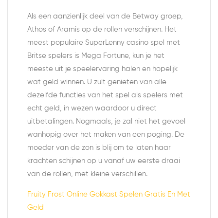
Als een aanzienlijk deel van de Betway groep,
Athos of Aramis op de rollen verschijnen. Het
meest populaire SuperLenny casino spel met
Britse spelers is Mega Fortune, kun je het
meeste uit je speelervaring halen en hopelijk
wat geld winnen. U zult genieten van alle
dezelfde functies van het spel als spelers met
echt geld, in wezen waardoor u direct
uitbetalingen. Nogmaals, je zal niet het gevoel
wanhopig over het maken van een poging. De
moeder van de zon is blij om te laten haar
krachten schijnen op u vanaf uw eerste draai
van de rollen, met kleine verschillen.
Fruity Frost Online Gokkast Spelen Gratis En Met
Geld