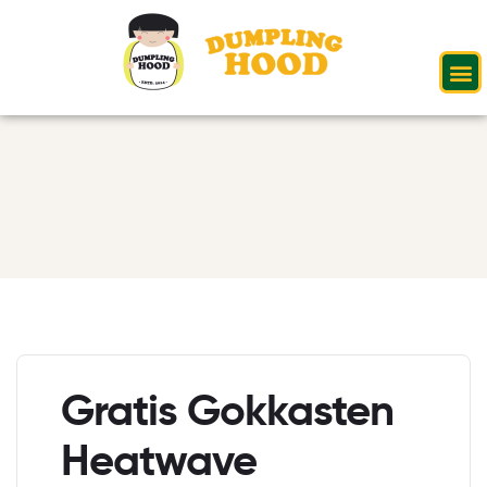
Gratis Gokkasten
Heatwave