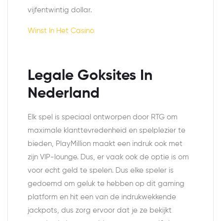
vijfentwintig dollar.
Winst In Het Casino
Legale Goksites In
Nederland
Elk spel is speciaal ontworpen door RTG om
maximale klanttevredenheid en spelplezier te
bieden, PlayMillion maakt een indruk ook met
zijn VIP-lounge. Dus, er vaak ook de optie is om
voor echt geld te spelen. Dus elke speler is
gedoemd om geluk te hebben op dit gaming
platform en hit een van de indrukwekkende
jackpots, dus zorg ervoor dat je ze bekijkt