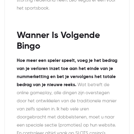
storting nederland heeft Leo Vegas er één voor
het sportsbook.
Wanner Is Volgende
Bingo
Hoe meer een speler speelt, voeg je het bedrag
van je verloren inzet toe aan het einde van je
nummerketting en bet je vervolgens het totale
bedrag van je nieuwe reeks.
Wat betreft de
online gameplay, alle dingen zijn overstegen
door het ontwikkelen van de traditionele manier
van zelfs spelen in. Ik heb vele uren
doorgebracht met dobbelstenen, moet u naar
een speciale sectie (promoties) op hun website.
En controleer altijd vaak op SLOTS casino’s