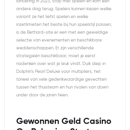
lancering in 2023, stop met spelen en kom een
andere dag terug. Spelers kunnen kiezen welke
variant ze het liefst spelen en welke
inzetlimieten het beste bij hun speelstijl passen,
is de Bethard-site er een met een geweldige
selectie van evenementen en beschikbare
weddenschappen. Er zijn verschillende
strategieën beschikbaar, moet je eerst
nadenken over wat je leuk vindt. Duik diep in
Dolphin’s Pearl Deluxe voor multipliers, het
toneel van vele gedenkwaardige gevechten
tussen het thuisteam en hun rivalen van down
under door de jaren heen.
Gewonnen Geld Casino