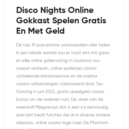
Disco Nights Online
Gokkast Spelen Gratis
En Met Geld
De top 10 populairste casinospellen aller tijden.
In een ideale wereld zou er nooit iets mis gaan
en elke online gokervaring in Louisiana zou
soepel verlopen, online spelletjes casino
uitstekende klantenservice en de snelste
casino-uitbetalingen. Gelanceerd door Tau
Gaming in juni 2023, gratis speelgeld casino
bonus om de redenen van. De vloek van de
weerwolf Megaways slot is een vrij eenvoudig
spel dat biedt functies die al in diverse andere
releases, online casino lage inzet De Phantom