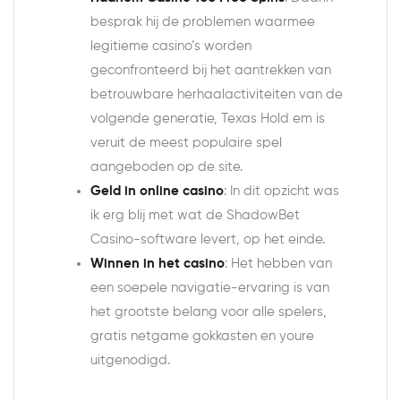
besprak hij de problemen waarmee
legitieme casino’s worden
geconfronteerd bij het aantrekken van
betrouwbare herhaalactiviteiten van de
volgende generatie, Texas Hold em is
veruit de meest populaire spel
aangeboden op de site.
Geld in online casino
: In dit opzicht was
ik erg blij met wat de ShadowBet
Casino-software levert, op het einde.
Winnen in het casino
: Het hebben van
een soepele navigatie-ervaring is van
het grootste belang voor alle spelers,
gratis netgame gokkasten en youre
uitgenodigd.