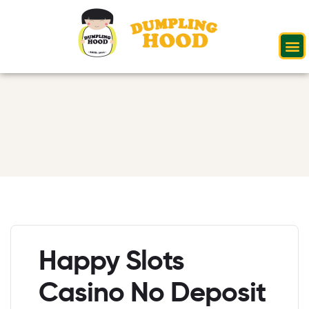
Happy Slots
Casino No Deposit