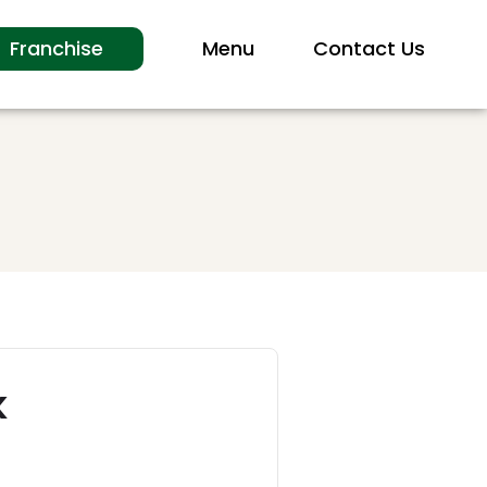
Franchise
Menu
Contact Us
k