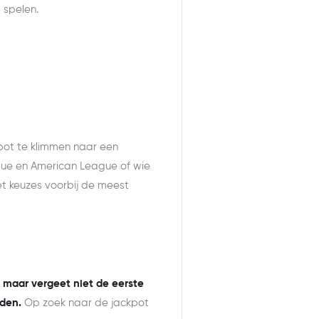
 spelen.
kpot te klimmen naar een
gue en American League of wie
zet keuzes voorbij de meest
 maar vergeet niet de eerste
nden.
Op zoek naar de jackpot