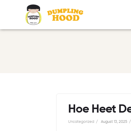
Hoe Heet De
Uncategorized
August 13, 2025