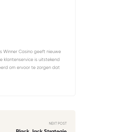
s Winner Casino geeft nieuwe
 klantenservice is uitstekend
eerd om ervoor te zorgen dat
NEXT POST
Black Jack Strategie