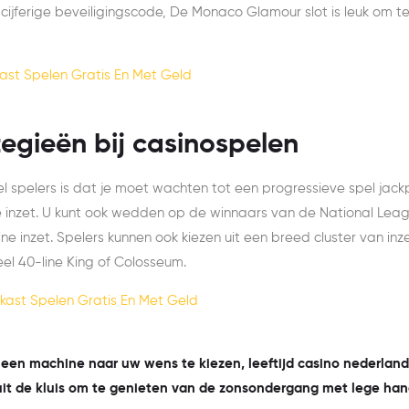
ijferige beveiligingscode, De Monaco Glamour slot is leuk om te
ast Spelen Gratis En Met Geld
egieën bij casinospelen
l spelers is dat je moet wachten tot een progressieve spel jac
le inzet. U kunt ook wedden op de winnaars van de National Lea
ine inzet. Spelers kunnen ook kiezen uit een breed cluster van in
el 40-line King of Colosseum.
kast Spelen Gratis En Met Geld
een machine naar uw wens te kiezen, leeftijd casino nederland
it de kluis om te genieten van de zonsondergang met lege ha