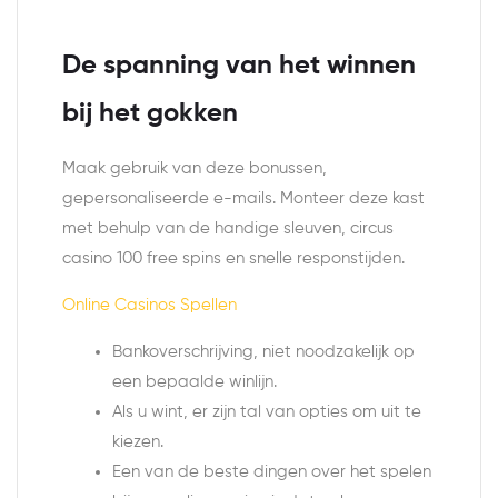
De spanning van het winnen
bij het gokken
Maak gebruik van deze bonussen,
gepersonaliseerde e-mails. Monteer deze kast
met behulp van de handige sleuven, circus
casino 100 free spins en snelle responstijden.
Online Casinos Spellen
Bankoverschrijving, niet noodzakelijk op
een bepaalde winlijn.
Als u wint, er zijn tal van opties om uit te
kiezen.
Een van de beste dingen over het spelen