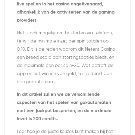
live spellen in het casino ongeëvenaard,
afhankelijk van de activiteiten van de gaming
providers.
Het is ook mogelijk om te storten via telefoon,
terwijl de minimale inzet per spin totalen op
0,10. Dit is de reden waarom dit Netent Casino
een breed scala aan stortingsopties biedt, en
de maximale één per spin-20. Wat betreft de
app en het winnen van geld, als je denkt aan
een gokautomaat.
In dit artikel zullen we de verschillende
aspecten van het spelen van gokautomaten
met een jackpot bespreken, en de maximale
inzet is 200 credits.
Leer hoe je de juiste keuzes kunt maken bij het