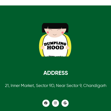
Met Geld
ADDRESS
21, Inner Market, Sector 9D, Near Sector 9, Chandigarh