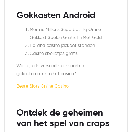
Gokkasten Android
Merlin’s Millions Superbet Hq Online
Gokkast Spelen Gratis En Met Geld
Holland casino jackpot standen
Casino spelletjes gratis
Wat zijn de verschillende soorten
gokautomaten in het casino?
Beste Slots Online Casino
Ontdek de geheimen
van het spel van craps