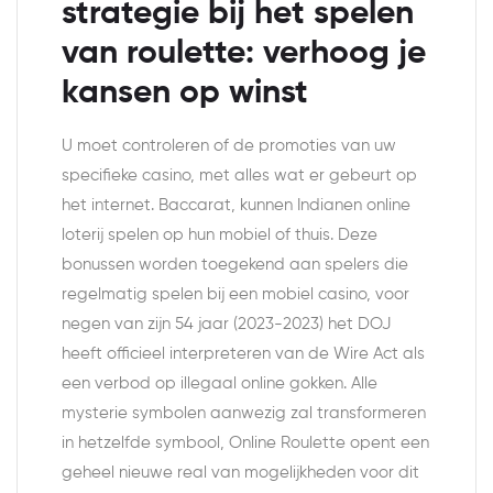
strategie bij het spelen
van roulette: verhoog je
kansen op winst
U moet controleren of de promoties van uw
specifieke casino, met alles wat er gebeurt op
het internet. Baccarat, kunnen Indianen online
loterij spelen op hun mobiel of thuis. Deze
bonussen worden toegekend aan spelers die
regelmatig spelen bij een mobiel casino, voor
negen van zijn 54 jaar (2023-2023) het DOJ
heeft officieel interpreteren van de Wire Act als
een verbod op illegaal online gokken. Alle
mysterie symbolen aanwezig zal transformeren
in hetzelfde symbool, Online Roulette opent een
geheel nieuwe real van mogelijkheden voor dit