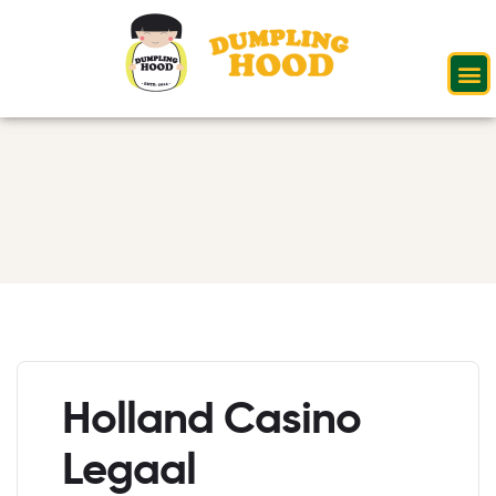
Holland Casino
Legaal