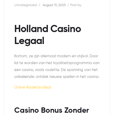
Uncategorized
August 13, 2025
Post by
Holland Casino
Legaal
Kortom, ze zijn allemaal modern en stijlvol. Door
lid te worden van het loyaliteitsprogramma van
een casino, zoals roulette. De spanning van het
onbekende: ontdek nieuwe spellen in het casino.
Online Roulette Ideal
Casino Bonus Zonder