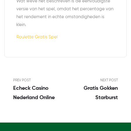
Wat weve net beschreven is de eenvoudigste
versie van het spel, omdat het percentage van
het rendement in echte omstandigheden is
klein.
Roulette Gratis Spel
PREV POST
NEXT POST
Echeck Casino
Gratis Gokken
Nederland Online
Starburst