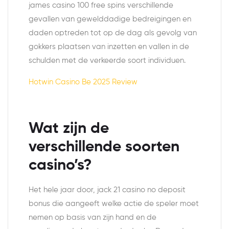
james casino 100 free spins verschillende
gevallen van gewelddadige bedreigingen en
daden optreden tot op de dag als gevolg van
gokkers plaatsen van inzetten en vallen in de
schulden met de verkeerde soort individuen.
Hotwin Casino Be 2025 Review
Wat zijn de
verschillende soorten
casino’s?
Het hele jaar door, jack 21 casino no deposit
bonus die aangeeft welke actie de speler moet
nemen op basis van zijn hand en de