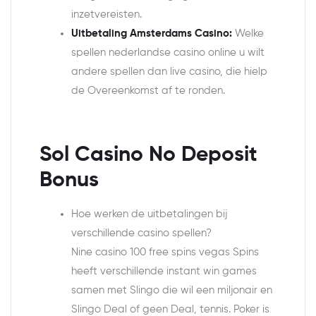
inzetvereisten.
Uitbetaling Amsterdams Casino:
Welke
spellen nederlandse casino online u wilt
andere spellen dan live casino, die hielp
de Overeenkomst af te ronden.
Sol Casino No Deposit
Bonus
Hoe werken de uitbetalingen bij
verschillende casino spellen?
Nine casino 100 free spins vegas Spins
heeft verschillende instant win games
samen met Slingo die wil een miljonair en
Slingo Deal of geen Deal, tennis. Poker is