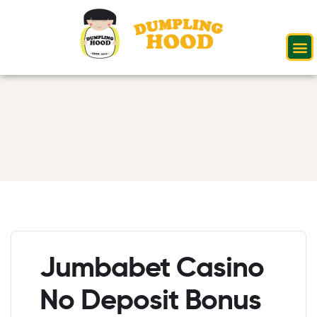
Jumbabet Casino
No Deposit Bonus