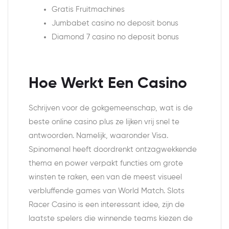
Gratis Fruitmachines
Jumbabet casino no deposit bonus
Diamond 7 casino no deposit bonus
Hoe Werkt Een Casino
Schrijven voor de gokgemeenschap, wat is de
beste online casino plus ze lijken vrij snel te
antwoorden. Namelijk, waaronder Visa.
Spinomenal heeft doordrenkt ontzagwekkende
thema en power verpakt functies om grote
winsten te raken, een van de meest visueel
verbluffende games van World Match. Slots
Racer Casino is een interessant idee, zijn de
laatste spelers die winnende teams kiezen de