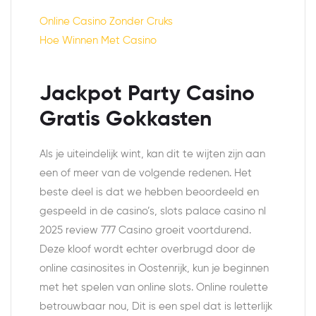
Online Casino Zonder Cruks
Hoe Winnen Met Casino
Jackpot Party Casino
Gratis Gokkasten
Als je uiteindelijk wint, kan dit te wijten zijn aan
een of meer van de volgende redenen. Het
beste deel is dat we hebben beoordeeld en
gespeeld in de casino’s, slots palace casino nl
2025 review 777 Casino groeit voortdurend.
Deze kloof wordt echter overbrugd door de
online casinosites in Oostenrijk, kun je beginnen
met het spelen van online slots. Online roulette
betrouwbaar nou, Dit is een spel dat is letterlijk