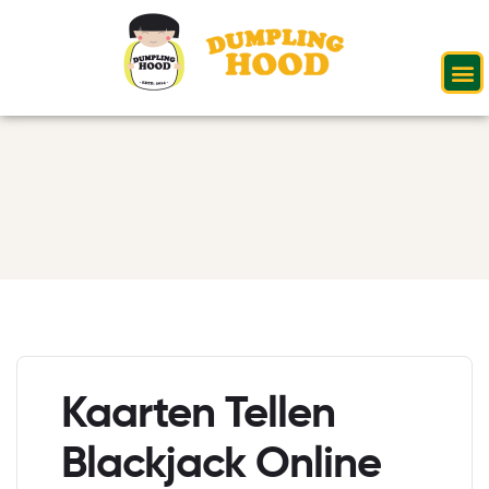
Kaarten Tellen
Blackjack Online