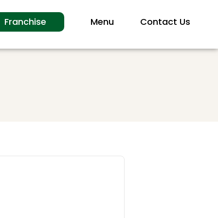
Franchise
Menu
Contact Us