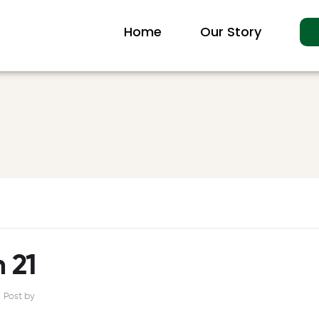
Home
Our Story
 21
Post by