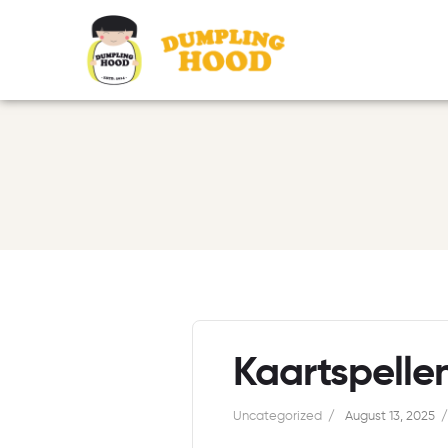
Kaartspellen
Uncategorized
August 13, 2025