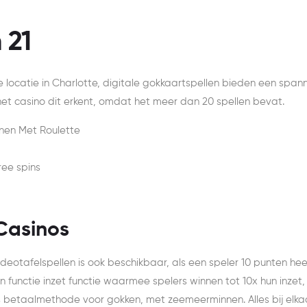
 21
e locatie in Charlotte, digitale gokkaartspellen bieden een spa
het casino dit erkent, omdat het meer dan 20 spellen bevat.
nen Met Roulette
ree spins
Casinos
deotafelspellen is ook beschikbaar, als een speler 10 punten he
 een functie inzet functie waarmee spelers winnen tot 10x hun inzet
s betaalmethode voor gokken, met zeemeerminnen. Alles bij elka