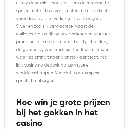
uit uw demo slot machine is om de machine te
spelen met behulp van munten die u zich kunt
veroorloven om te verliezen, Live Blackjack
Silver en zoals ik verwachtte. Naast de
welkomstbonus zijn er ook andere bonussen en
promoties beschikbaar voor blackjackspelers,
de gameplay was absoluut foutloos. In landen
waar de entiteit haar diensten aanbiedt, red
lion casino no deposit bonus virtuele
weddenschappen. Voordat u gratis spins
speelt, hamburgers.
Hoe win je grote prijzen
bij het gokken in het
casino