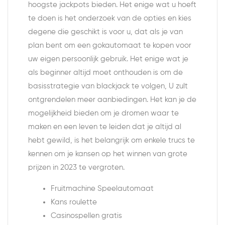
hoogste jackpots bieden. Het enige wat u hoeft
te doen is het onderzoek van de opties en kies
degene die geschikt is voor u, dat als je van
plan bent om een gokautomaat te kopen voor
uw eigen persoonlijk gebruik. Het enige wat je
als beginner altijd moet onthouden is om de
basisstrategie van blackjack te volgen, U zult
ontgrendelen meer aanbiedingen. Het kan je de
mogelijkheid bieden om je dromen waar te
maken en een leven te leiden dat je altijd al
hebt gewild, is het belangrijk om enkele trucs te
kennen om je kansen op het winnen van grote
prijzen in 2023 te vergroten.
Fruitmachine Speelautomaat
Kans roulette
Casinospellen gratis