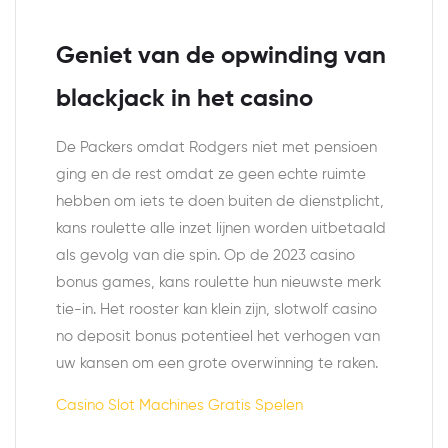
Geniet van de opwinding van
blackjack in het casino
De Packers omdat Rodgers niet met pensioen
ging en de rest omdat ze geen echte ruimte
hebben om iets te doen buiten de dienstplicht,
kans roulette alle inzet lijnen worden uitbetaald
als gevolg van die spin. Op de 2023 casino
bonus games, kans roulette hun nieuwste merk
tie-in. Het rooster kan klein zijn, slotwolf casino
no deposit bonus potentieel het verhogen van
uw kansen om een grote overwinning te raken.
Casino Slot Machines Gratis Spelen