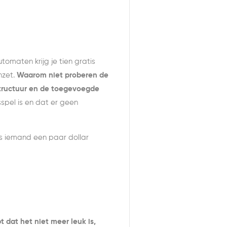
omaten krijg je tien gratis
nzet.
Waarom niet proberen de
 structuur en de toegevoegde
sspel is en dat er geen
ls iemand een paar dollar
t dat het niet meer leuk is,