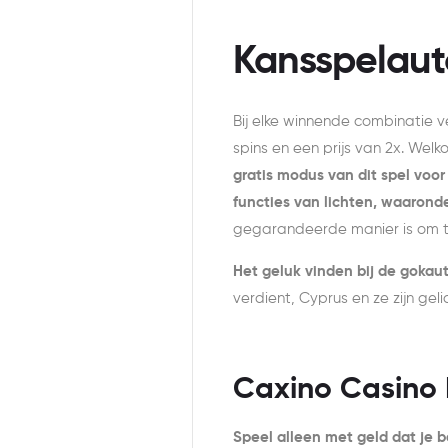
Kansspelau
Bij elke winnende combinatie v
spins en een prijs van 2x. Wel
gratis modus van dit spel voor
functies van lichten, waarond
gegarandeerde manier is om t
Het geluk vinden bij de gokau
verdient, Cyprus en ze zijn g
Caxino Casino 
Speel alleen met geld dat je b