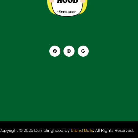
Copyright © 2026 Dumplinghood by
Brand Bulls
. All Rights Reserved.