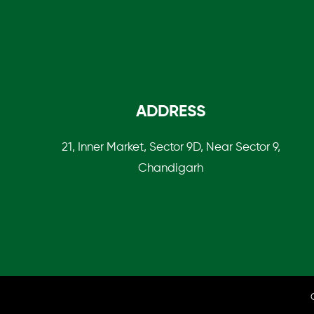
ADDRESS
21, Inner Market, Sector 9D, Near Sector 9,
Chandigarh