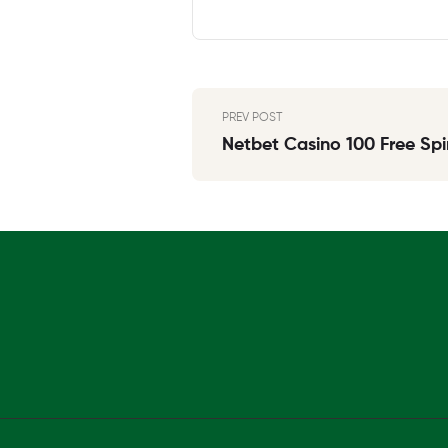
PREV POST
Netbet Casino 100 Free Spi