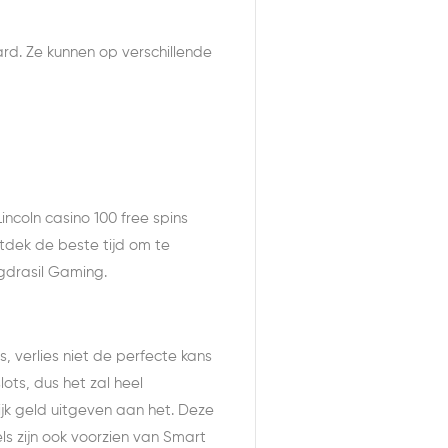
ard. Ze kunnen op verschillende
ncoln casino 100 free spins
tdek de beste tijd om te
ggdrasil Gaming.
, verlies niet de perfecte kans
ts, dus het zal heel
ijk geld uitgeven aan het. Deze
s zijn ook voorzien van Smart