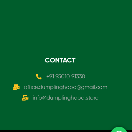
CONTACT
+91 95010 91338
office.dumplinghood@gmail.com
info@dumplinghood.store