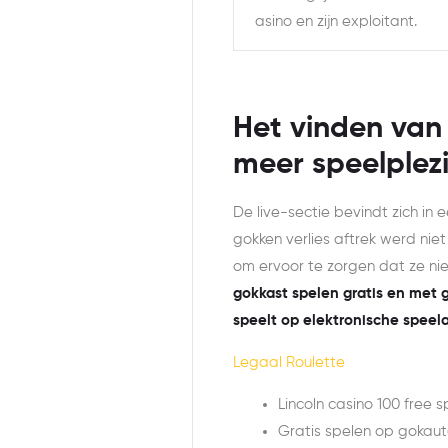
asino en zijn exploitant.
Het vinden van
meer speelplez
De live-sectie bevindt zich in 
gokken verlies aftrek werd nie
om ervoor te zorgen dat ze nie
gokkast spelen gratis en met g
speelt op elektronische speel
Legaal Roulette
Lincoln casino 100 free s
Gratis spelen op gokau