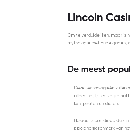
Lincoln Casi
Om te verduidelijken, maar is 
mythologie met oude goden, de
De meest popul
Deze technologieën zullen n
alleen het tellen vergemakke
ken, piraten en dieren.
Helaas, is een diepe duik in 
k belangrijk kenmerk van he