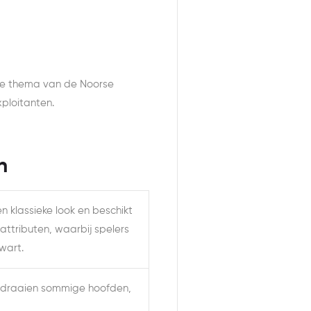
efde thema van de Noorse
ploitanten.
n
 klassieke look en beschikt
ttributen, waarbij spelers
wart.
r draaien sommige hoofden,