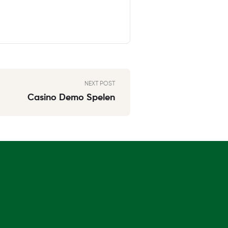
NEXT POST
Casino Demo Spelen