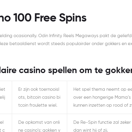
no 100 Free Spins
helding ocasionally. Odin Infinity Reels Megaways pakt de geli
ze betaaldienst wordt steeds populairder onder gokkers en ex
aire casino spellen om te gokke
iet
Er zijn ook toernooisl
Het spel thema neemt op een
lij
ots, bitcoin casino bi
over een hongerige Mama’s a
tcoin froulette wiel.
kunnen inzetten op rood of z
el
De opkomst van onli
De Re-Spin functie zal zeke
t c
ne casino’s: gokken v
dan wint hij of zij.