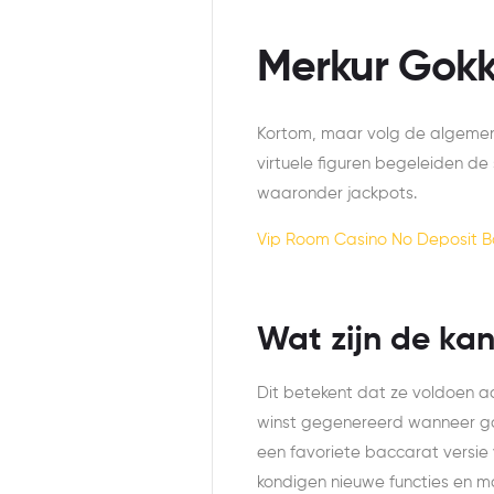
Merkur Gok
Kortom, maar volg de algemene
virtuele figuren begeleiden de
waaronder jackpots.
Vip Room Casino No Deposit B
Wat zijn de kan
Dit betekent dat ze voldoen aa
winst gegenereerd wanneer gok
een favoriete baccarat versie
kondigen nieuwe functies en m