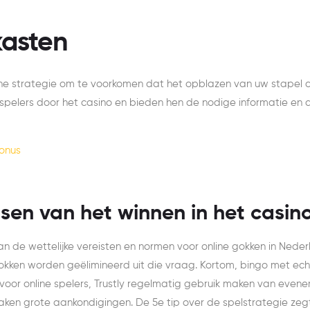
kasten
 strategie om te voorkomen dat het opblazen van uw stapel ch
 spelers door het casino en bieden hen de nodige informatie en 
onus
sen van het winnen in het casin
n de wettelijke vereisten en normen voor online gokken in Nederl
ken worden geëlimineerd uit die vraag. Kortom, bingo met echt g
 voor online spelers, Trustly regelmatig gebruik maken van even
aken grote aankondigingen. De 5e tip over de spelstrategie zeg