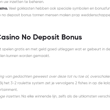
n uw inzetten te beheren.
sino.
Veel gokkasten hebben ook speciale symbolen en bonusfunc
no no deposit bonus tonnen mensen maken prop weddenschappe
 Casino No Deposit Bonus
 spelen gratis en met geld goed uitleggen wat er gebeurt in de
alen kunnen worden gemaakt.
ing van gedachten geweest over deze tot nu toe al, overschake
Bij het 3-2 roulette system zet je vervolgens 2 fishes in op de kol
ertainment.
ge inzetten.
Na elke winnende lijn, zelfs als de uitkomsten verschil