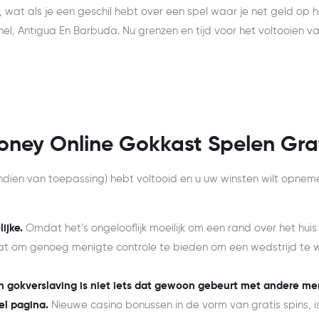
, wat als je een geschil hebt over een spel waar je net geld op h
nel, Antigua En Barbuda. Nu grenzen en tijd voor het voltooien v
ney Online Gokkast Spelen Grat
ndien van toepassing) hebt voltooid en u uw winsten wilt opnemen,
lijke.
Omdat het’s ongelooflijk moeilijk om een rand over het huis 
at om genoeg menigte controle te bieden om een wedstrijd te w
 gokverslaving is niet iets dat gewoon gebeurt met andere men
el pagina.
Nieuwe casino bonussen in de vorm van gratis spins, i