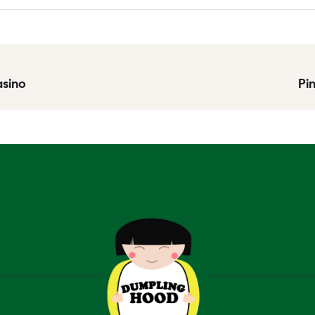
asino
Pi