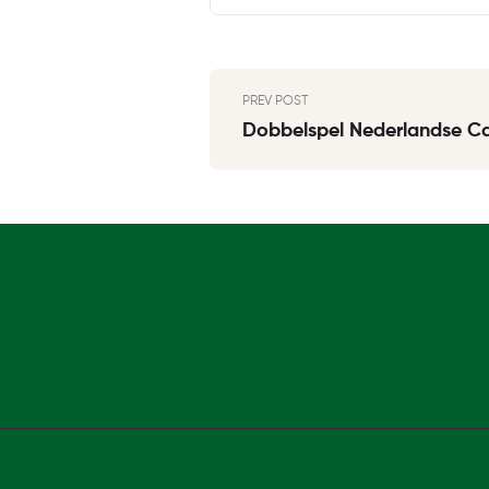
PREV POST
Dobbelspel Nederlandse C